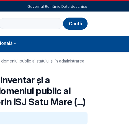
Guvernul României
Date deschise
Caută
ională
domeniul public al statului și în administrarea
inventar și a
domeniul public al
rin ISJ Satu Mare (...)