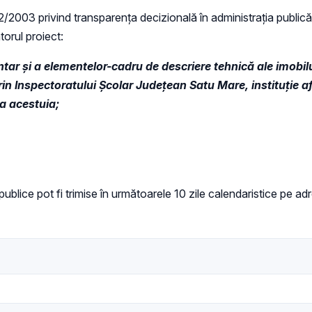
 52/2003 privind transparenţa decizională în administraţia publică,
torul proiect:
ntar și a elementelor-cadru de descriere tehnică ale imobilul
prin Inspectoratului Școlar Județean Satu Mare, instituție a
 a acestuia;
i publice pot fi trimise în următoarele 10 zile calendaristice pe a