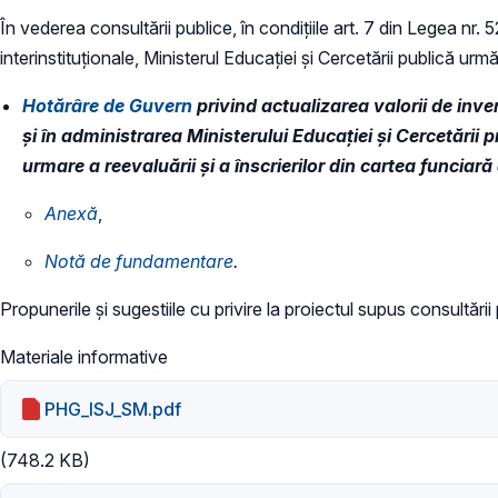
În vederea consultării publice, în condiţiile art. 7 din Legea nr.
interinstituționale, Ministerul Educaţiei și Cercetării publică urmă
Hotărâre de Guvern
privind actualizarea valorii de inve
și în administrarea Ministerului Educației și Cercetării 
urmare a reevaluării și a înscrierilor din cartea funciară
Anexă
,
Notă de fundamentare
.
Propunerile și sugestiile cu privire la proiectul supus consultări
Materiale informative
PHG_ISJ_SM.pdf
(748.2 KB)