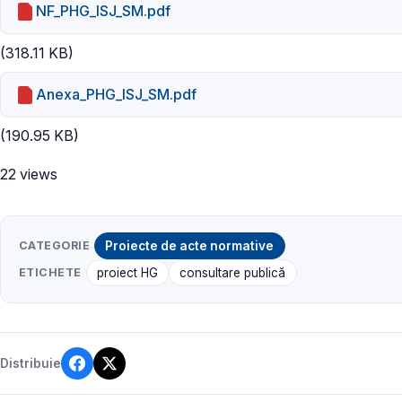
NF_PHG_ISJ_SM.pdf
(318.11 KB)
Anexa_PHG_ISJ_SM.pdf
(190.95 KB)
22 views
CATEGORIE
Proiecte de acte normative
ETICHETE
proiect HG
consultare publică
Distribuie