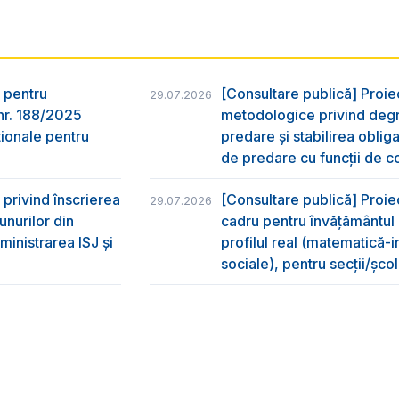
 pentru
[Consultare publică] Proi
29.07.2026
nr. 188/2025
metodologice privind degr
ţionale pentru
predare şi stabilirea oblig
de predare cu funcții de co
privind înscrierea
[Consultare publică] Proie
29.07.2026
unurilor din
cadru pentru învățământul li
ministrarea ISJ și
profilul real (matematică-in
sociale), pentru secții/șc