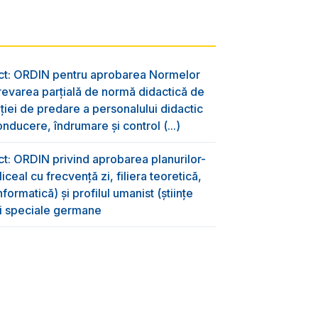
ect: ORDIN pentru aprobarea Normelor
evarea parțială de normă didactică de
aţiei de predare a personalului didactic
nducere, îndrumare și control (...)
ct: ORDIN privind aprobarea planurilor-
ceal cu frecvență zi, filiera teoretică,
formatică) și profilul umanist (științe
oli speciale germane