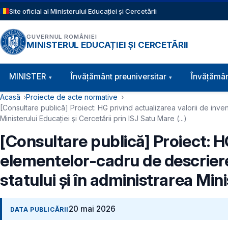
Sari la conținutul principal
Site oficial al Ministerului Educației și Cercetării
GUVERNUL ROMÂNIEI
MINISTERUL EDUCAȚIEI ȘI CERCETĂRII
Navigație principală
MINISTER
Învăţământ preuniversitar
Învățămân
Cale de navigare
Acasă
Proiecte de acte normative
[Consultare publică] Proiect: HG privind actualizarea valorii de invent
Ministerului Educației și Cercetării prin ISJ Satu Mare (...)
[Consultare publică] Proiect: HG
elementelor-cadru de descriere 
statului și în administrarea Mini
20 mai 2026
DATA PUBLICĂRII