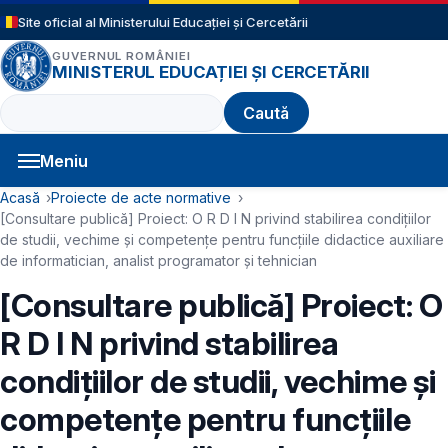
Sari la conținutul principal
Site oficial al Ministerului Educației și Cercetării
GUVERNUL ROMÂNIEI
MINISTERUL EDUCAȚIEI ȘI CERCETĂRII
Caută
Meniu
Navigație principală
Cale de navigare
Acasă
Proiecte de acte normative
[Consultare publică] Proiect: O R D I N privind stabilirea condiţiilor
de studii, vechime şi competenţe pentru funcțiile didactice auxiliare
de informatician, analist programator și tehnician
[Consultare publică] Proiect: O
R D I N privind stabilirea
condiţiilor de studii, vechime şi
competenţe pentru funcțiile