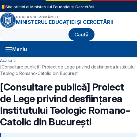
Sari la conținutul principal
Site oficial al Ministerului Educației și Cercetării
GUVERNUL ROMÂNIEI
MINISTERUL EDUCAȚIEI ȘI CERCETĂRII
Caută
Meniu
Navigație principală
Cale de navigare
Acasă
[Consultare publică] Proiect de Lege privind desființarea Institutului
Teologic Romano-Catolic din București
[Consultare publică] Proiect
de Lege privind desființarea
Institutului Teologic Romano-
Catolic din București