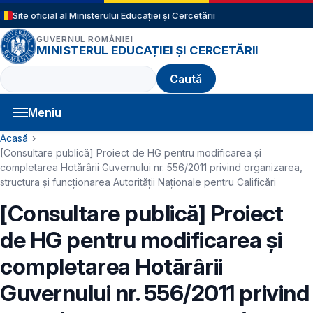
Sari la conținutul principal
Site oficial al Ministerului Educației și Cercetării
GUVERNUL ROMÂNIEI
MINISTERUL EDUCAȚIEI ȘI CERCETĂRII
Caută
Meniu
Navigație principală
Cale de navigare
Acasă
[Consultare publică] Proiect de HG pentru modificarea și
completarea Hotărârii Guvernului nr. 556/2011 privind organizarea,
structura şi funcţionarea Autorităţii Naţionale pentru Calificări
[Consultare publică] Proiect
de HG pentru modificarea și
completarea Hotărârii
Guvernului nr. 556/2011 privind