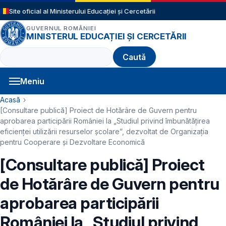
Sari la conținutul principal
Site oficial al Ministerului Educației și Cercetării
GUVERNUL ROMÂNIEI
MINISTERUL EDUCAȚIEI ȘI CERCETĂRII
Caută
Meniu
Navigație principală
Cale de navigare
Acasă
[Consultare publică] Proiect de Hotărâre de Guvern pentru
aprobarea participării României la „Studiul privind îmbunătățirea
eficienței utilizării resurselor școlare”, dezvoltat de Organizația
pentru Cooperare și Dezvoltare Economică
[Consultare publică] Proiect
de Hotărâre de Guvern pentru
aprobarea participării
României la „Studiul privind