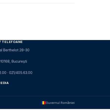
/ TELEFOANE
al Berthelot 28–30
010168, București
2.00
·
021/405.63.00
MEDIA
Guvernul României