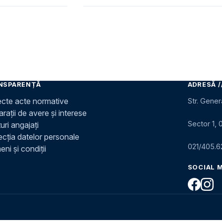
NSPARENȚĂ
ADRESĂ /
ecte acte normative
Str. Gener
rații de avere și interese
Sector 1, 
uri angajați
ecția datelor personale
021/405.6
ni și condiții
SOCIAL 