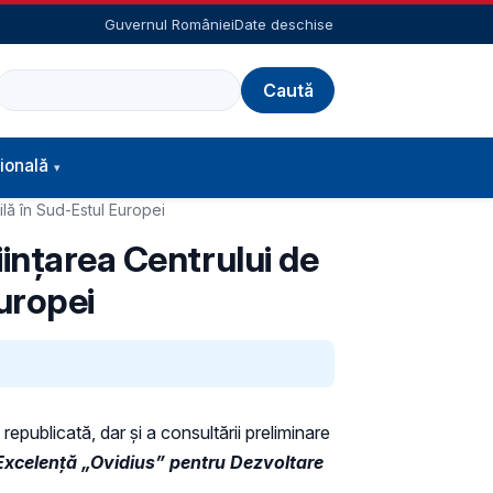
Guvernul României
Date deschise
Caută
ională
lă în Sud-Estul Europei
iințarea Centrului de
uropei
republicată, dar și a consultării preliminare
 Excelență „Ovidius” pentru Dezvoltare