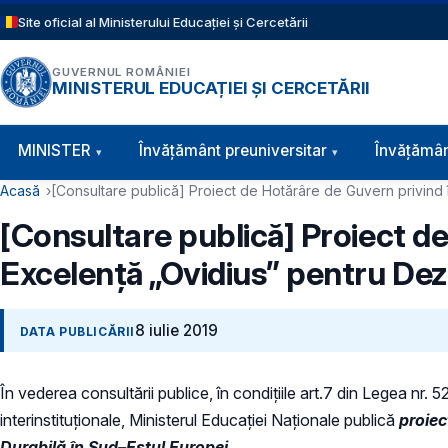
Sari la conținutul principal
Site oficial al Ministerului Educației și Cercetării
GUVERNUL ROMÂNIEI
MINISTERUL EDUCAȚIEI ȘI CERCETĂRII
Navigație principală
MINISTER
Învăţământ preuniversitar
Învățămân
Cale de navigare
Acasă
[Consultare publică] Proiect de Hotărâre de Guvern privind î
[Consultare publică] Proiect de
Excelență „Ovidius” pentru Dez
8 iulie 2019
DATA PUBLICĂRII
În vederea consultării publice, în condiţiile art.7 din Legea nr. 
interinstituționale, Ministerul Educaţiei Naţionale publică
proiec
Durabilă în Sud–Estul Europei.