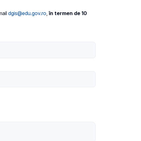
mail
dgis@edu.gov.ro
,
în termen de 10