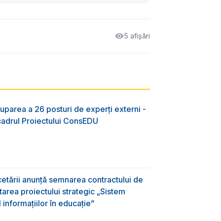
5 afișări
uparea a 26 posturi de experți externi -
 cadrul Proiectului ConsEDU
rcetării anunță semnarea contractului de
area proiectului strategic „Sistem
informațiilor în educație”