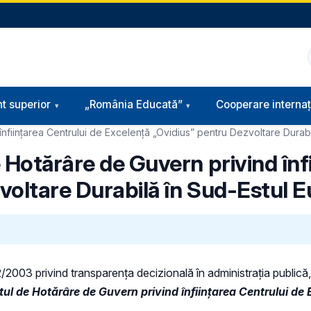
t superior
„România Educată”
Cooperare internaț
nființarea Centrului de Excelență „Ovidius” pentru Dezvoltare Durabi
 Hotărâre de Guvern privind înf
voltare Durabilă în Sud-Estul E
52/2003 privind transparenţa decizională în administraţia publică, 
tul de Hotărâre de Guvern privind înființarea Centrului de