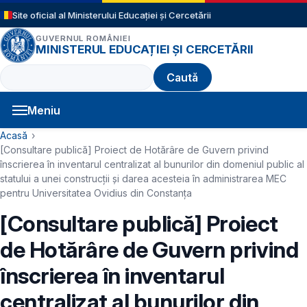
Sari la conținutul principal
Site oficial al Ministerului Educației și Cercetării
GUVERNUL ROMÂNIEI
MINISTERUL EDUCAȚIEI ȘI CERCETĂRII
Caută
Meniu
Navigație principală
Cale de navigare
Acasă
[Consultare publică] Proiect de Hotărâre de Guvern privind
înscrierea în inventarul centralizat al bunurilor din domeniul public al
statului a unei construcții şi darea acesteia în administrarea MEC
pentru Universitatea Ovidius din Constanța
[Consultare publică] Proiect
de Hotărâre de Guvern privind
înscrierea în inventarul
centralizat al bunurilor din