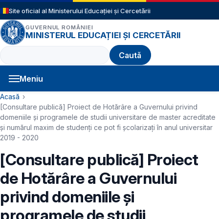
Sari la conținutul principal
Site oficial al Ministerului Educației și Cercetării
GUVERNUL ROMÂNIEI
MINISTERUL EDUCAȚIEI ȘI CERCETĂRII
Caută
Meniu
Navigație principală
Cale de navigare
Acasă
[Consultare publică] Proiect de Hotărâre a Guvernului privind
domeniile şi programele de studii universitare de master acreditate
şi numărul maxim de studenţi ce pot fi şcolarizaţi în anul universitar
2019 - 2020
[Consultare publică] Proiect
de Hotărâre a Guvernului
privind domeniile şi
programele de studii