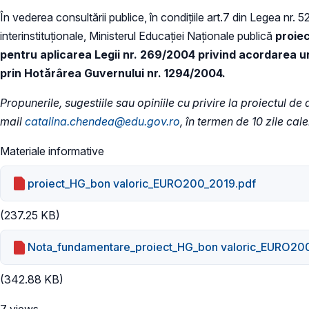
În vederea consultării publice, în condiţiile art.7 din Legea nr. 
interinstituționale, Ministerul Educaţiei Naţionale publică
proie
pentru aplicarea Legii nr. 269/2004 privind acordarea unu
prin Hotărârea Guvernului nr. 1294/2004.
Propunerile, sugestiile sau opiniile cu privire la proiectul d
mail
catalina.chendea@edu.gov.ro
, în termen de 10 zile cal
Materiale informative
proiect_HG_bon valoric_EURO200_2019.pdf
(237.25 KB)
Nota_fundamentare_proiect_HG_bon valoric_EURO20
(342.88 KB)
7 views