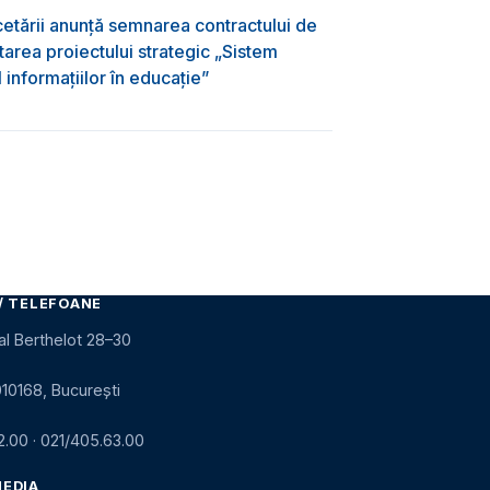
rcetării anunță semnarea contractului de
area proiectului strategic „Sistem
informațiilor în educație”
/ TELEFOANE
al Berthelot 28–30
010168, București
2.00
·
021/405.63.00
MEDIA