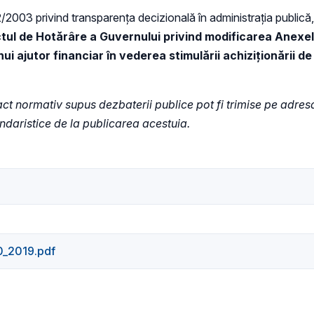
52/2003 privind transparenţa decizională în administraţia publică, 
ctul de Hotărâre a Guvernului
privind modificarea Anexelo
i ajutor financiar în vederea stimulării achiziționării d
e act normativ supus dezbaterii publice pot fi trimise pe adres
endaristice de la publicarea acestuia.
0_2019.pdf