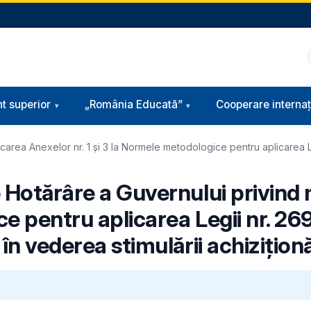
t superior
„România Educată”
Cooperare internaț
icarea Anexelor nr. 1 și 3 la Normele metodologice pentru aplicarea 
e Hotărâre a Guvernului privind
ice pentru aplicarea Legii nr. 2
în vederea stimulării achizițion