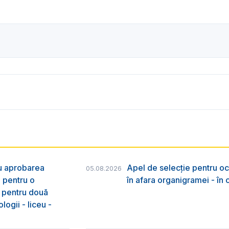
ru aprobarea
Apel de selecție pentru oc
05.08.2026
e pentru o
în afara organigramei - în
& pentru două
logii - liceu -