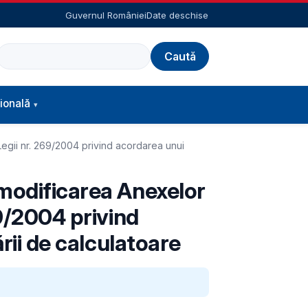
Guvernul României
Date deschise
Caută
ională
Legii nr. 269/2004 privind acordarea unui
 modificarea Anexelor
69/2004 privind
ării de calculatoare