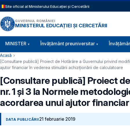
Sari la conținutul principal
Site oficial al Ministerului Educației și Cercetării
GUVERNUL ROMÂNIEI
MINISTERUL EDUCAȚIEI ȘI CERCETĂRII
Navigație principală
MINISTER
Învăţământ preuniversitar
Învățămân
Cale de navigare
Acasă
[Consultare publică] Proiect de Hotărâre a Guvernului privind modif
ajutor financiar în vederea stimulării achiziționării de calculatoare
[Consultare publică] Proiect d
nr. 1 și 3 la Normele metodolog
acordarea unui ajutor financiar 
21 februarie 2019
DATA PUBLICĂRII