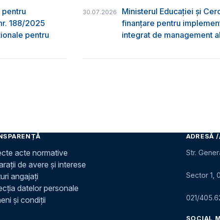
 pentru
Ministerul Educației și Ce
30.07.2026
nr. 188/2025
finanțare pentru implement
ţionale pentru
integrat de management al 
NSPARENȚĂ
ADRESĂ /
ecte acte normative
Str. Gener
rații de avere și interese
Sector 1, 
uri angajați
ecția datelor personale
021/405.6
ni și condiții
SOCIAL 