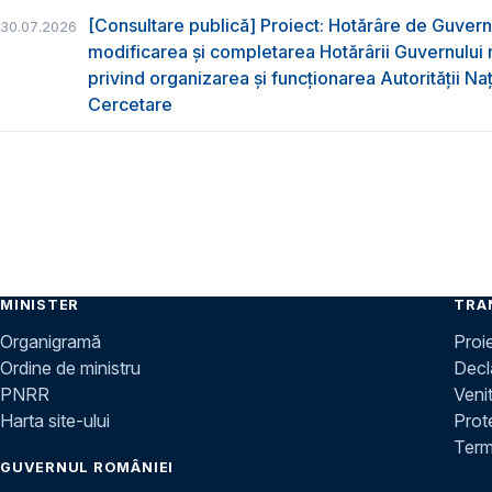
[Consultare publică] Proiect: Hotărâre de Guvern
30.07.2026
modificarea și completarea Hotărârii Guvernului 
privind organizarea şi funcţionarea Autorităţii Na
Cercetare
MINISTER
TRA
Organigramă
Proi
Ordine de ministru
Decla
PNRR
Venit
Harta site-ului
Prot
Terme
GUVERNUL ROMÂNIEI