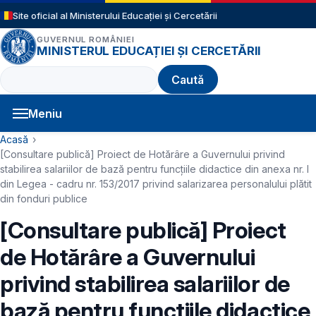
Sari la conținutul principal
Site oficial al Ministerului Educației și Cercetării
GUVERNUL ROMÂNIEI
MINISTERUL EDUCAȚIEI ȘI CERCETĂRII
Caută
Meniu
Navigație principală
Cale de navigare
Acasă
[Consultare publică] Proiect de Hotărâre a Guvernului privind
stabilirea salariilor de bază pentru funcţiile didactice din anexa nr. I
din Legea - cadru nr. 153/2017 privind salarizarea personalului plătit
din fonduri publice
[Consultare publică] Proiect
de Hotărâre a Guvernului
privind stabilirea salariilor de
bază pentru funcţiile didactice