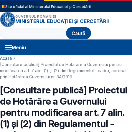
Sari la conținutul principal
Site oficial al Ministerului Educației și Cercetării
GUVERNUL ROMÂNIEI
MINISTERUL EDUCAȚIEI ȘI CERCETĂRII
Caută
Meniu
Navigație principală
Cale de navigare
Acasă
[Consultare publică] Proiectul de Hotărâre a Guvernului pentru
modificarea art. 7 alin. (1) și (2) din Regulamentul - cadru, aprobat
prin Hotărârea Guvernului nr. 34/2018
[Consultare publică] Proiectul
de Hotărâre a Guvernului
pentru modificarea art. 7 alin.
(1) și (2) din Regulamentul -