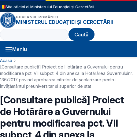
Sari la conținutul principal
Site oficial al Ministerului Educației și Cercetării
GUVERNUL ROMÂNIEI
MINISTERUL EDUCAȚIEI ȘI CERCETĂRII
Caută
Meniu
Navigație principală
Cale de navigare
Acasă
[Consultare publică] Proiect de Hotărâre a Guvernului pentru
modificarea pct. VII subpct. 4 din anexa la Hotărârea Guvernuluinr.
136/2017 privind aprobarea cifrelor de școlarizare pentru
învățământul preuniversitar și superior de stat
[Consultare publică] Proiect
de Hotărâre a Guvernului
pentru modificarea pct. VII
subpct. 4 din anexa la