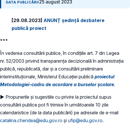
25 august 2023
DATA PUBLICĂRII
[29.08.2023]
ANUNȚ ședință dezbatere
publică proiect
***
În vederea consultării publice, în condiţiile art. 7 din Legea
nr. 52/2003 privind transparenţa decizională în administraţia
publică, republicată, dar și a consultării preliminare
interinstituționale, Ministerul Educaţiei publică
proiectul
Metodologiei-cadru de acordare a burselor școlare
.
► Propunerile și sugestiile cu privire la proiectul supus
consultării publice pot fi trimise în următoarele 10 zile
calendaristice (de la data publicării) pe adresele de e-mail
catalina.chendea@edu.gov.ro
și
ufip@edu.gov.ro
.