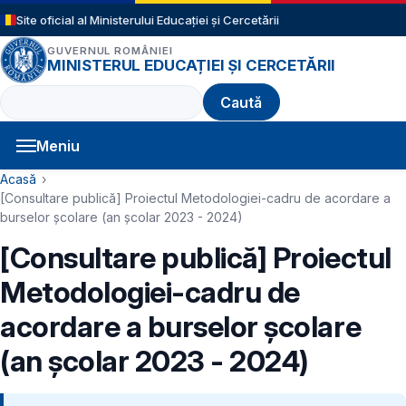
Sari la conținutul principal
Site oficial al Ministerului Educației și Cercetării
GUVERNUL ROMÂNIEI
MINISTERUL EDUCAȚIEI ȘI CERCETĂRII
Caută
Meniu
Navigație principală
Cale de navigare
Acasă
[Consultare publică] Proiectul Metodologiei-cadru de acordare a
burselor școlare (an școlar 2023 - 2024)
[Consultare publică] Proiectul
Metodologiei-cadru de
acordare a burselor școlare
(an școlar 2023 - 2024)