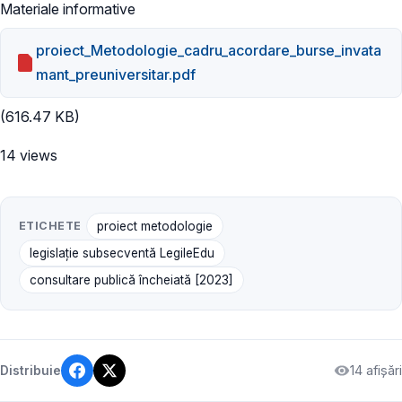
Materiale informative
proiect_Metodologie_cadru_acordare_burse_invata
mant_preuniversitar.pdf
(616.47 KB)
14 views
ETICHETE
proiect metodologie
legislație subsecventă LegileEdu
consultare publică încheiată [2023]
14 afișări
Distribuie