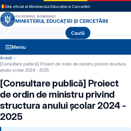
Sari la conținutul principal
Site oficial al Ministerului Educației și Cercetării
GUVERNUL ROMÂNIEI
MINISTERUL EDUCAȚIEI ȘI CERCETĂRII
Caută
Meniu
Navigație principală
Cale de navigare
Acasă
[Consultare publică] Proiect de ordin de ministru privind structura
anului şcolar 2024 - 2025
[Consultare publică] Proiect
de ordin de ministru privind
structura anului şcolar 2024 -
2025