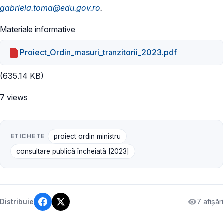
gabriela.toma@edu.gov.ro
.
Materiale informative
Proiect_Ordin_masuri_tranzitorii_2023.pdf
(635.14 KB)
7 views
ETICHETE
proiect ordin ministru
consultare publică încheiată [2023]
7 afișări
Distribuie