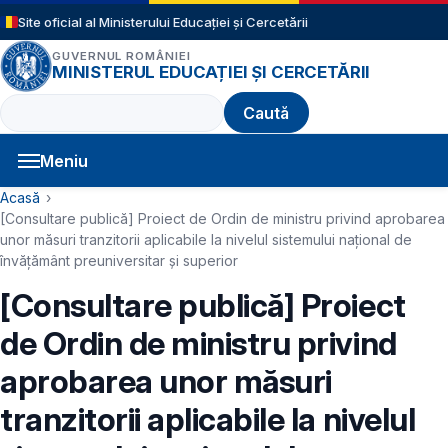
Sari la conținutul principal
Site oficial al Ministerului Educației și Cercetării
GUVERNUL ROMÂNIEI
MINISTERUL EDUCAȚIEI ȘI CERCETĂRII
Caută
Meniu
Navigație principală
Cale de navigare
Acasă
[Consultare publică] Proiect de Ordin de ministru privind aprobarea
unor măsuri tranzitorii aplicabile la nivelul sistemului naţional de
învățământ preuniversitar și superior
[Consultare publică] Proiect
de Ordin de ministru privind
aprobarea unor măsuri
tranzitorii aplicabile la nivelul