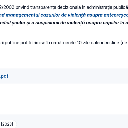
 52/2003 privind transparenţa decizională în administraţia publică,
nd managementul cazurilor de violență asupra antepreșcolar
mediul școlar și a suspiciunii de violență asupra copiilor în
ii publice pot fi trimise în următoarele 10 zile calendaristice (de
.pdf
ă [2023]