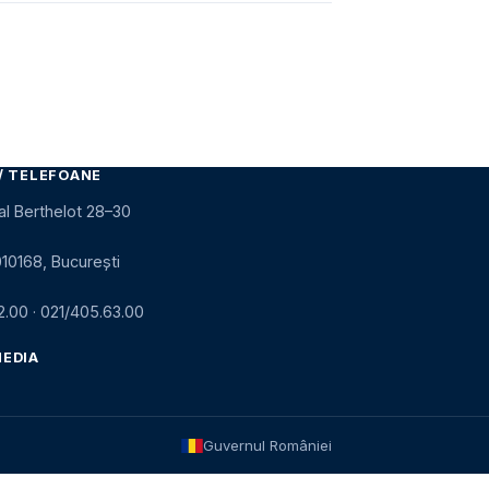
/ TELEFOANE
al Berthelot 28–30
010168, București
2.00
·
021/405.63.00
MEDIA
Guvernul României