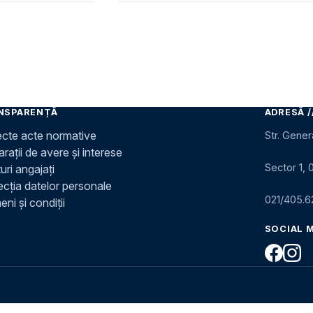
NSPARENȚĂ
ADRESĂ /
ecte acte normative
Str. Gener
rații de avere și interese
Sector 1, 
uri angajați
ecția datelor personale
021/405.6
ni și condiții
SOCIAL 