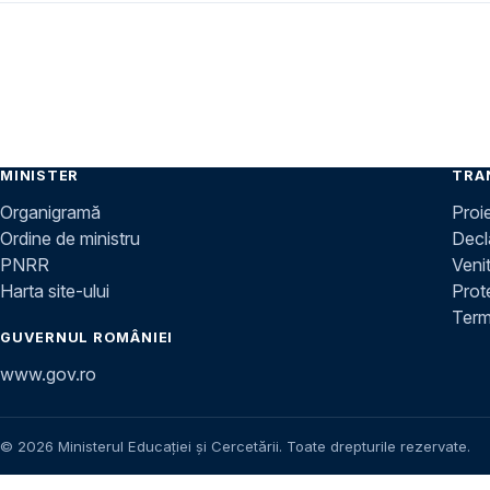
MINISTER
TRA
Organigramă
Proi
Ordine de ministru
Decla
PNRR
Venit
Harta site-ului
Prot
Terme
GUVERNUL ROMÂNIEI
www.gov.ro
© 2026 Ministerul Educației și Cercetării. Toate drepturile rezervate.