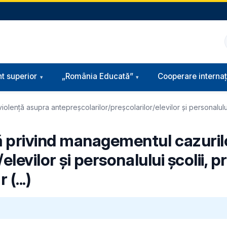
t superior
„România Educată”
Cooperare internaț
nță asupra antepreșcolarilor/preșcolarilor/elevilor și personalului șco
 privind managementul cazurilo
levilor și personalului școlii, p
(...)