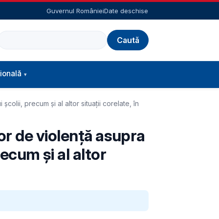
Guvernul României
Date deschise
Caută
ională
lii, precum și al altor situații corelate, în
r de violență asupra
recum și al altor