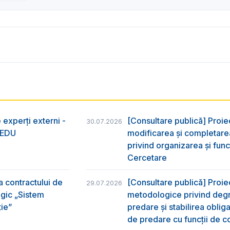
 experți externi -
[Consultare publică] Proie
30.07.2026
nsEDU
modificarea și completarea
privind organizarea şi func
Cercetare
a contractului de
[Consultare publică] Proi
29.07.2026
egic „Sistem
metodologice privind degr
ție”
predare şi stabilirea oblig
de predare cu funcții de co