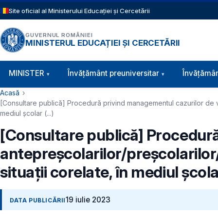
Sari la conținutul principal
Site oficial al Ministerului Educației și Cercetării
GUVERNUL ROMÂNIEI
MINISTERUL EDUCAȚIEI ȘI CERCETĂRII
Navigație principală
MINISTER
Învăţământ preuniversitar
Învățămân
Cale de navigare
Acasă
[Consultare publică] Procedură privind managementul cazurilor de viole
mediul școlar (...)
[Consultare publică] Procedură
antepreșcolarilor/preșcolarilor/e
situații corelate, în mediul școlar 
19 iulie 2023
DATA PUBLICĂRII