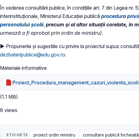
În vederea consultării publice, în condiţiile art. 7 din Legea nr.
interinstituționale, Ministerul Educaţiei publică
procedura privi
personalului școlii
,
precum și al altor situații corelate, în 
urmează a fi aprobat prin ordin de ministru).
► Propunerile și sugestiile cu privire la proiectul supus consultăr
dezbateripublice@edu.gov.ro
.
Materiale informative
Proiect_Procedura_management_cazuri_violenta_scoli
(1.1 MB)
6 views
ETICHETE
proiect ordin ministru
consultare publică încheiat