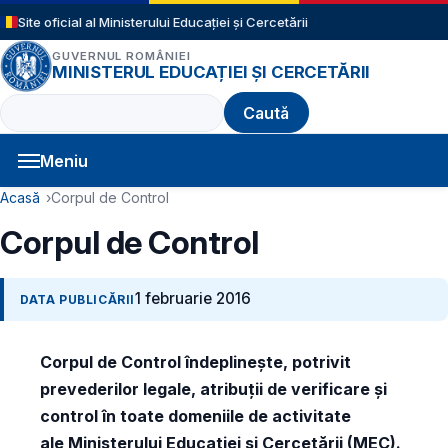
Sari la conținutul principal
Site oficial al Ministerului Educației și Cercetării
GUVERNUL ROMÂNIEI
MINISTERUL EDUCAȚIEI ȘI CERCETĂRII
Caută
Meniu
Navigație principală
Cale de navigare
Acasă
Corpul de Control
Corpul de Control
1 februarie 2016
DATA PUBLICĂRII
Corpul de Control îndeplinește, potrivit
prevederilor legale, atribuții de verificare și
control în toate domeniile de activitate
ale Ministerului Educației și Cercetării (MEC).