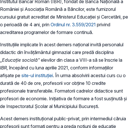
Institutul Bancar Român (IBR), fondat de Banca Națională a
României și Asociația Română a Băncilor, este furnizorul
cursului gratuit acreditat de Ministerul Educației și Cercetării, pe
o perioadă de 4 ani, prin
Ordinul nr. 3.559/2021
privind
acreditarea programelor de formare continuă.
Instituțiile implicate în acest demers național invită personalul
didactic din învățământul gimnazial care predă disciplina
„
Educație socială"
elevilor din clasa a VIII-a să se înscrie la
IBR,
începând cu luna aprilie 2021, conform informațiilor
afișate pe
site-ul instituției
. În urma absolvirii acestui curs cu o
durată de 40 de ore, profesorii vor obține 10 credite
profesionale transferabile. Formatorii cadrelor didactice sunt
profesori de economie. Inițiativa de formare a fost susținută și
de Inspectoratul Școlar al Municipiului București.
Acest demers instituțional public-privat, prin intermediul căruia
profesorii sunt formați pentru a preda noțiuni de educație