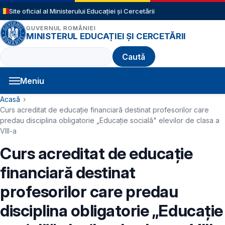
Sari la conținutul principal
Site oficial al Ministerului Educației și Cercetării
GUVERNUL ROMÂNIEI
MINISTERUL EDUCAȚIEI ȘI CERCETĂRII
Caută
Meniu
Navigație principală
Cale de navigare
Acasă
Curs acreditat de educație financiară destinat profesorilor care
predau disciplina obligatorie „Educație socială" elevilor de clasa a
VIII-a
Curs acreditat de educație
financiară destinat
profesorilor care predau
disciplina obligatorie „Educație