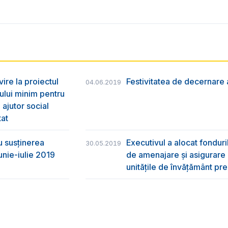
vire la proiectul
Festivitatea de decernare a
04.06.2019
ului minim pentru
 ajutor social
tat
u susţinerea
Executivul a alocat fondur
30.05.2019
unie-iulie 2019
de amenajare și asigurare cu
unitățile de învățământ pre