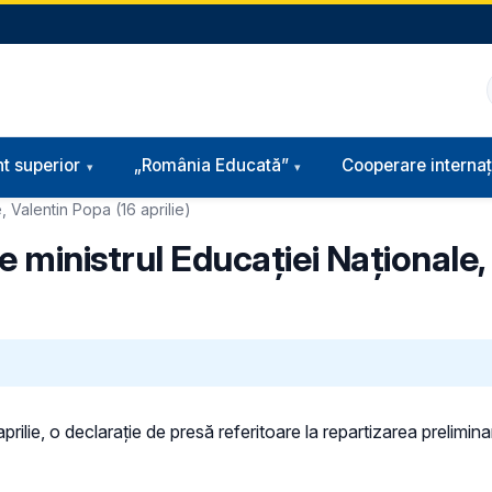
t superior
„România Educată”
Cooperare internaț
, Valentin Popa (16 aprilie)
e ministrul Educației Naționale,
prilie, o declarație de presă referitoare la repartizarea prelimina