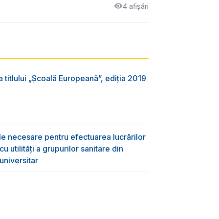
4 afișări
 titlului „Şcoală Europeană”, ediția 2019
ile necesare pentru efectuarea lucrărilor
 utilități a grupurilor sanitare din
universitar