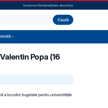
Guvernul României
Date deschise
Caută
ională
 Valentin Popa (16
ră a locurilor bugetate pentru universitățile