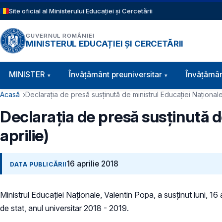
Sari la conținutul principal
Site oficial al Ministerului Educației și Cercetării
GUVERNUL ROMÂNIEI
MINISTERUL EDUCAȚIEI ȘI CERCETĂRII
Navigație principală
MINISTER
Învăţământ preuniversitar
Învățămân
Cale de navigare
Acasă
Declarația de presă susținută de ministrul Educației Naționale
Declarația de presă susținută d
aprilie)
16 aprilie 2018
DATA PUBLICĂRII
Ministrul Educației Naționale, Valentin Popa, a susținut luni, 16 a
de stat, anul universitar 2018 - 2019.