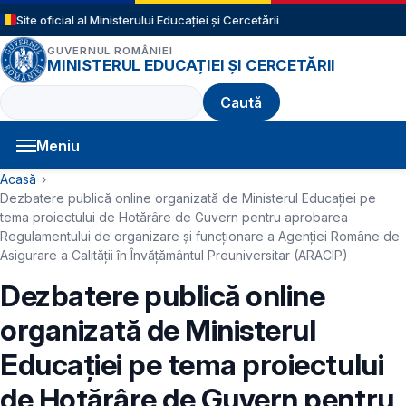
Sari la conținutul principal
Site oficial al Ministerului Educației și Cercetării
GUVERNUL ROMÂNIEI
MINISTERUL EDUCAȚIEI ȘI CERCETĂRII
Caută
Meniu
Navigație principală
Cale de navigare
Acasă
Dezbatere publică online organizată de Ministerul Educației pe
tema proiectului de Hotărâre de Guvern pentru aprobarea
Regulamentului de organizare și funcționare a Agenției Române de
Asigurare a Calității în Învățământul Preuniversitar (ARACIP)
Dezbatere publică online
organizată de Ministerul
Educației pe tema proiectului
de Hotărâre de Guvern pentru