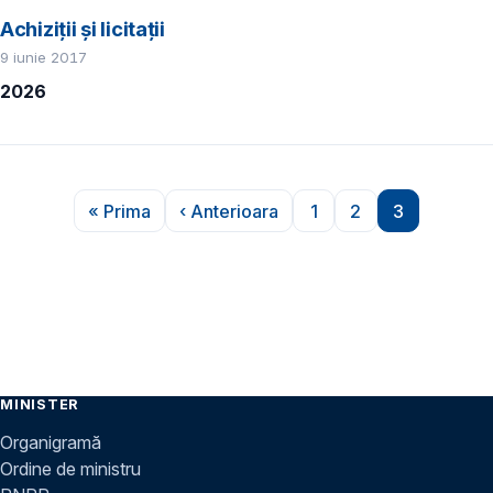
Achiziții și licitații
9 iunie 2017
2026
Paginare
« Prima
‹ Anterioara
1
2
3
Prima pagină
Pagina anterioară
Pagina
Pagina
Pagina
MINISTER
Organigramă
Ordine de ministru