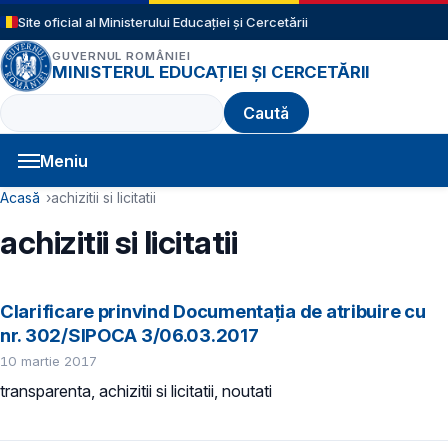
Sari la conținutul principal
Site oficial al Ministerului Educației și Cercetării
GUVERNUL ROMÂNIEI
MINISTERUL EDUCAȚIEI ȘI CERCETĂRII
Caută
Meniu
Navigație principală
Cale de navigare
Acasă
achizitii si licitatii
achizitii si licitatii
Clarificare prinvind Documentația de atribuire cu
nr. 302/SIPOCA 3/06.03.2017
10 martie 2017
transparenta, achizitii si licitatii, noutati