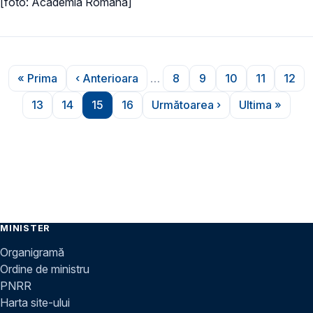
[foto: Academia Română]
Paginare
« Prima
‹ Anterioara
…
8
9
10
11
12
Prima pagină
Pagina anterioară
Pagina
Pagina
Pagina
Pagina
Pag
13
14
15
16
Următoarea ›
Ultima »
Pagina
Pagina
Pagina
Pagina
Pagina următoare
Ultima pa
MINISTER
Organigramă
Ordine de ministru
PNRR
Harta site-ului