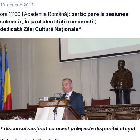
18 ianuarie 2017
ora 11:00 [Academia Română]:
participare la sesiunea
solemnă „În jurul identităţii româneşti“,
dedicată Zilei Culturii Naţionale*
* discursul susținut cu acest prilej este disponibil atașat