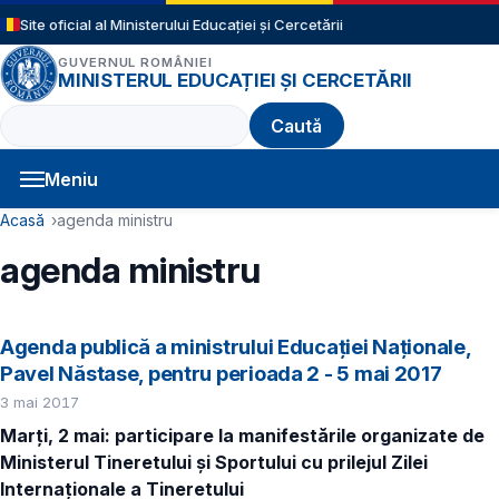
Sari la conținutul principal
Site oficial al Ministerului Educației și Cercetării
GUVERNUL ROMÂNIEI
MINISTERUL EDUCAȚIEI ȘI CERCETĂRII
Caută
Meniu
Navigație principală
Cale de navigare
Acasă
agenda ministru
agenda ministru
Agenda publică a ministrului Educației Naționale,
Pavel Năstase, pentru perioada 2 - 5 mai 2017
3 mai 2017
Marți, 2 mai: participare la manifestările organizate de
Ministerul Tineretului și Sportului cu prilejul Zilei
Internaționale a Tineretului