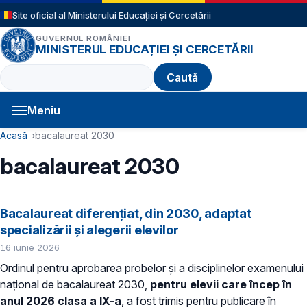
Sari la conținutul principal
Site oficial al Ministerului Educației și Cercetării
GUVERNUL ROMÂNIEI
MINISTERUL EDUCAȚIEI ȘI CERCETĂRII
Caută
Meniu
Navigație principală
Cale de navigare
Acasă
bacalaureat 2030
bacalaureat 2030
Bacalaureat diferențiat, din 2030, adaptat
specializării și alegerii elevilor
16 iunie 2026
Ordinul pentru aprobarea probelor și a disciplinelor examenului
național de bacalaureat 2030,
pentru elevii care încep în
anul 2026 clasa a IX-a
, a fost trimis pentru publicare în