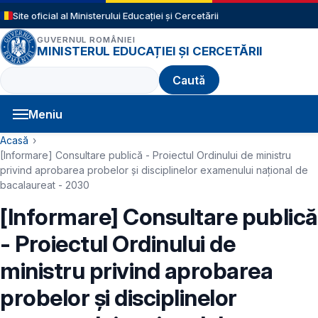
Sari la conținutul principal
Site oficial al Ministerului Educației și Cercetării
GUVERNUL ROMÂNIEI
MINISTERUL EDUCAȚIEI ȘI CERCETĂRII
Caută
Meniu
Navigație principală
Cale de navigare
Acasă
[Informare] Consultare publică - Proiectul Ordinului de ministru
privind aprobarea probelor și disciplinelor examenului național de
bacalaureat - 2030
[Informare] Consultare publică
- Proiectul Ordinului de
ministru privind aprobarea
probelor și disciplinelor