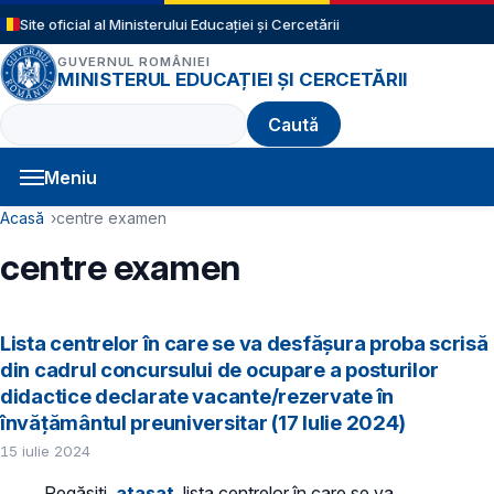
Sari la conținutul principal
Site oficial al Ministerului Educației și Cercetării
GUVERNUL ROMÂNIEI
MINISTERUL EDUCAȚIEI ȘI CERCETĂRII
Caută
Meniu
Navigație principală
Cale de navigare
Acasă
centre examen
centre examen
Lista centrelor în care se va desfășura proba scrisă
din cadrul concursului de ocupare a posturilor
didactice declarate vacante/rezervate în
învățământul preuniversitar (17 Iulie 2024)
15 iulie 2024
Regăsiți,
atașat
, lista centrelor în care se va