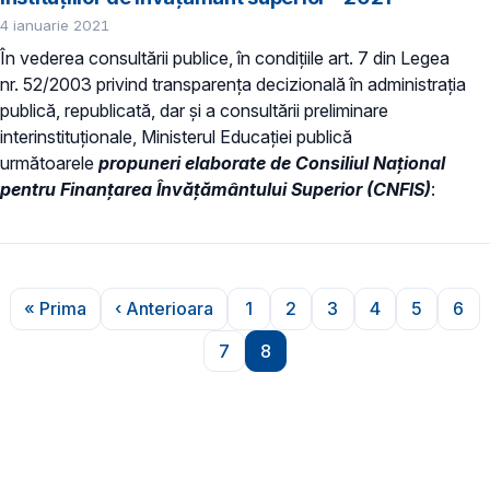
4 ianuarie 2021
În vederea consultării publice, în condiţiile art. 7 din Legea
nr. 52/2003 privind transparenţa decizională în administraţia
publică, republicată, dar și a consultării preliminare
interinstituționale, Ministerul Educaţiei publică
următoarele
propuneri elaborate de Consiliul Național
pentru Finanțarea Învățământului Superior (CNFIS)
:
Paginare
« Prima
‹ Anterioara
1
2
3
4
5
6
Prima pagină
Pagina anterioară
Pagina
Pagina
Pagina
Pagina
Pagina
Pag
7
8
Pagina
Pagina