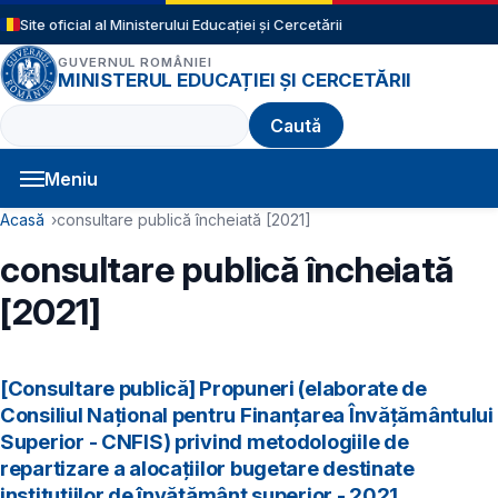
Sari la conținutul principal
Site oficial al Ministerului Educației și Cercetării
GUVERNUL ROMÂNIEI
MINISTERUL EDUCAȚIEI ȘI CERCETĂRII
Caută
Meniu
Navigație principală
Cale de navigare
Acasă
consultare publică încheiată [2021]
consultare publică încheiată
[2021]
[Consultare publică] Propuneri (elaborate de
Consiliul Național pentru Finanțarea Învățământului
Superior - CNFIS) privind metodologiile de
repartizare a alocațiilor bugetare destinate
instituțiilor de învățământ superior - 2021