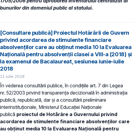
1705/2006 pentru aprobarea inventarului centralizat al
bunurilor din domeniul public al statului.
[Consultare publică] Proiectul Hotărârii de Guvern
privind acordarea de stimulente financiare
absolvenților care au obținut media 10 la Evaluarea
Naţională pentru absolvenții clasei a VIII-a (2018) și
la examenul de Bacalaureat, sesiunea iunie-iulie
2018
11 iulie 2018
În vederea consultării publice, în condiţiile art. 7 din Legea
nr. 52/2003 privind transparenţa decizională în administraţia
publică, republicată, dar și a consultării preliminare
interinstituționale, Ministerul Educaţiei Naţionale
publică
proiectul de Hotărâre a Guvernului
privind
acordarea de stimulente financiare absolvenților care
au obținut media 10 la Evaluarea Naţională pentru