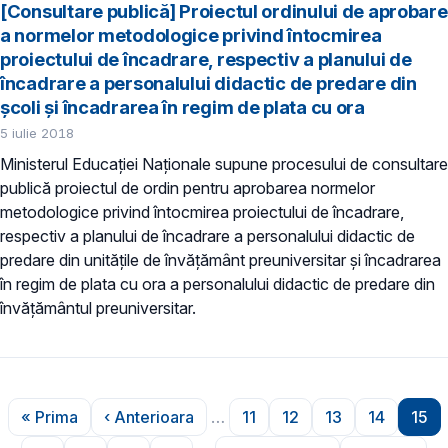
[Consultare publică] Proiectul ordinului de aprobare
a normelor metodologice privind întocmirea
proiectului de încadrare, respectiv a planului de
încadrare a personalului didactic de predare din
școli și încadrarea în regim de plata cu ora
5 iulie 2018
Ministerul Educației Naționale supune procesului de consultare
publică proiectul de ordin pentru aprobarea normelor
metodologice privind întocmirea proiectului de încadrare,
respectiv a planului de încadrare a personalului didactic de
predare din unitățile de învățământ preuniversitar și încadrarea
în regim de plata cu ora a personalului didactic de predare din
învățământul preuniversitar.
Paginare
« Prima
‹ Anterioara
…
11
12
13
14
15
Prima pagină
Pagina anterioară
Pagina
Pagina
Pagina
Pagina
Pag