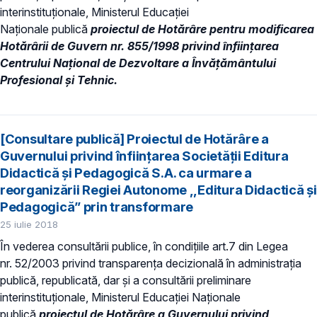
interinstituționale, Ministerul Educaţiei
Naţionale publică
proiectul de Hotărâre pentru modificarea
Hotărârii de Guvern nr. 855/1998 privind înfiinţarea
Centrului Naţional de Dezvoltare a Învăţământului
Profesional şi Tehnic.
[Consultare publică] Proiectul de Hotărâre a
Guvernului privind înființarea Societății Editura
Didactică și Pedagogică S.A. ca urmare a
reorganizării Regiei Autonome ,,Editura Didactică și
Pedagogică” prin transformare
25 iulie 2018
În vederea consultării publice, în condiţiile art.7 din Legea
nr. 52/2003 privind transparenţa decizională în administraţia
publică, republicată, dar și a consultării preliminare
interinstituționale, Ministerul Educaţiei Naţionale
publică
proiectul de
Hotărâre a Guvernului privind