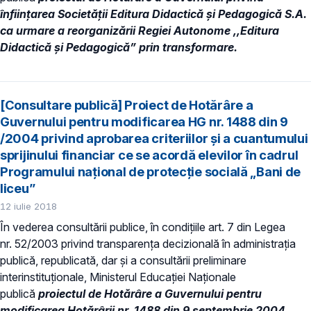
înființarea Societății Editura Didactică și Pedagogică S.A.
ca urmare a reorganizării Regiei Autonome ,,Editura
Didactică și Pedagogică” prin transformare.
[Consultare publică] Proiect de Hotărâre a
Guvernului pentru modificarea HG nr. 1488 din 9
/2004 privind aprobarea criteriilor şi a cuantumului
sprijinului financiar ce se acordă elevilor în cadrul
Programului naţional de protecţie socială „Bani de
liceu”
12 iulie 2018
În vederea consultării publice, în condiţiile art. 7 din Legea
nr. 52/2003 privind transparenţa decizională în administraţia
publică, republicată, dar și a consultării preliminare
interinstituționale, Ministerul Educaţiei Naţionale
publică
proiectul de Hotărâre a Guvernului pentru
modificarea Hotărârii nr. 1488 din 9 septembrie 2004