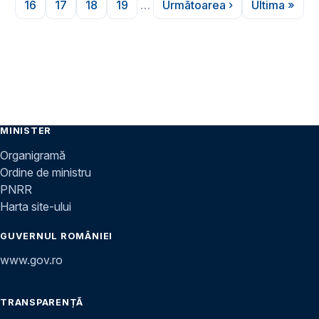
16
17
18
19
…
Următoarea ›
Ultima »
Pagina
Pagina
Pagina
Pagina
Pagina următoare
Ultima p
MINISTER
Organigramă
Ordine de ministru
PNRR
Harta site-ului
GUVERNUL ROMÂNIEI
www.gov.ro
TRANSPARENȚĂ