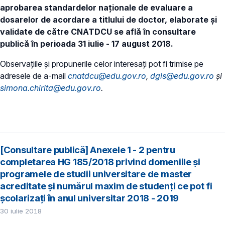
aprobarea standardelor naționale de evaluare a
dosarelor de acordare a titlului de doctor, elaborate și
validate de către CNATDCU se află în consultare
publică în perioada 31 iulie - 17 august 2018.
Observațiile și propunerile celor interesați pot fi trimise pe
adresele de a-mail
cnatdcu@edu.gov.ro
,
dgis@edu.gov.ro
și
simona.chirita@edu.gov.ro
.
[Consultare publică] Anexele 1 - 2 pentru
completarea HG 185/2018 privind domeniile și
programele de studii universitare de master
acreditate și numărul maxim de studenți ce pot fi
școlarizați în anul universitar 2018 - 2019
30 iulie 2018