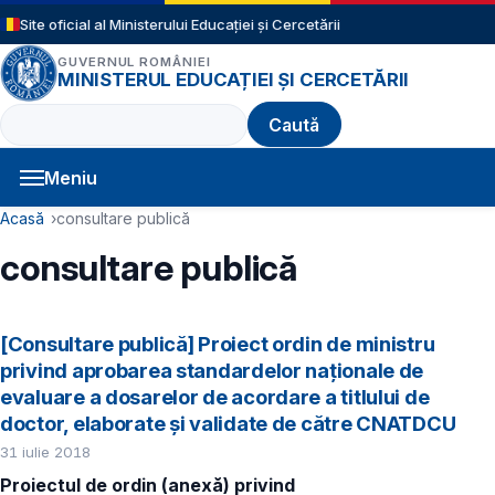
Sari la conținutul principal
Site oficial al Ministerului Educației și Cercetării
GUVERNUL ROMÂNIEI
MINISTERUL EDUCAȚIEI ȘI CERCETĂRII
Caută
Meniu
Navigație principală
Cale de navigare
Acasă
consultare publică
consultare publică
[Consultare publică] Proiect ordin de ministru
privind aprobarea standardelor naționale de
evaluare a dosarelor de acordare a titlului de
doctor, elaborate și validate de către CNATDCU
31 iulie 2018
Proiectul de ordin (anexă) privind