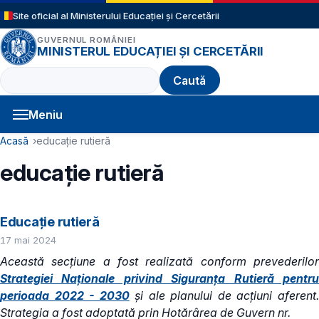
Sari la conținutul principal
Site oficial al Ministerului Educației și Cercetării
GUVERNUL ROMÂNIEI
MINISTERUL EDUCAȚIEI ȘI CERCETĂRII
Caută
Meniu
Navigație principală
Cale de navigare
Acasă
educație rutieră
educație rutieră
Educație rutieră
17 mai 2024
Această secțiune a fost realizată conform prevederilor
Strategiei Naționale privind Siguranța Rutieră pentru
perioada 2022 - 2030
și ale planului de acțiuni aferent
Strategia a fost adoptată prin Hotărârea de Guvern nr.