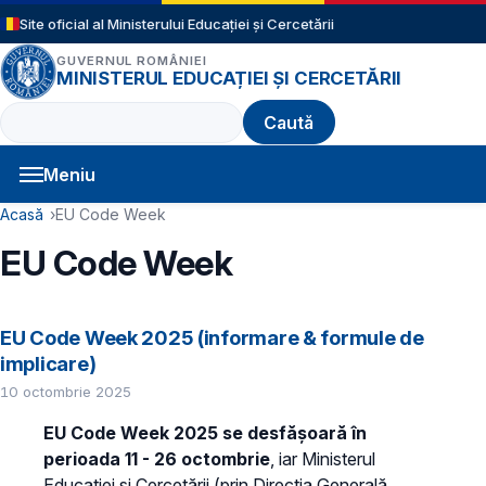
Sari la conținutul principal
Site oficial al Ministerului Educației și Cercetării
GUVERNUL ROMÂNIEI
MINISTERUL EDUCAȚIEI ȘI CERCETĂRII
Caută
Meniu
Navigație principală
Cale de navigare
Acasă
EU Code Week
EU Code Week
EU Code Week 2025 (informare & formule de
implicare)
10 octombrie 2025
EU Code Week 2025 se desfășoară în
perioada 11 - 26 octombrie
, iar Ministerul
Educației și Cercetării (prin Direcția Generală