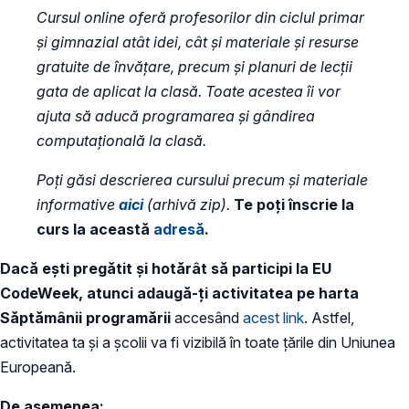
Cursul online oferă profesorilor din ciclul primar
și gimnazial atât idei, cât și materiale și resurse
gratuite de învățare, precum și planuri de lecții
gata de aplicat la clasă. Toate acestea îi vor
ajuta să aducă programarea și gândirea
computațională la clasă.
Poți găsi descrierea cursului precum și materiale
informative
aici
(arhivă zip).
Te poți înscrie la
curs la această
adresă
.
Dacă ești pregătit și hotărât să participi la EU
CodeWeek, atunci adaugă-ți activitatea pe harta
Săptămânii programării
accesând
acest link
. Astfel,
activitatea ta și a școlii va fi vizibilă în toate ţările din Uniunea
Europeană.
De asemenea: