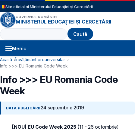
Sari la conținutul principal
Site oficial al Ministerului Educației și Cercetării
GUVERNUL ROMÂNIEI
MINISTERUL EDUCAȚIEI ȘI CERCETĂRII
Caută
Meniu
Navigație principală
Cale de navigare
Acasă
Învățământ preuniversitar
Info >>> EU Romania Code Week
Info >>> EU Romania Code
Week
24 septembrie 2019
DATA PUBLICĂRII
[NOU] EU Code Week 2025
(11 - 26 octombrie)