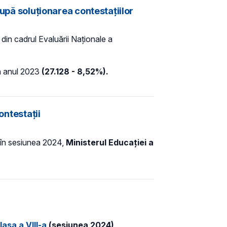
după soluționarea contestațiilor
 din cadrul Evaluării Naționale a
 în anul 2023
(
27.128 - 8,52%).
ontestații
în sesiunea 2024,
Ministerul Educației
a
lasa a VIII-a
(sesiunea 2024)
.