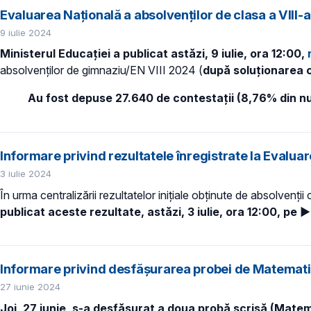
Evaluarea Națională a absolvenților de clasa a VIII-
9 iulie 2024
Ministerul Educației a publicat astăzi, 9 iulie, ora 12:00,
absolvenților de gimnaziu/EN VIII 2024 (
după soluționarea c
Au fost depuse 27.640 de contestații (8,76% din num
Informare privind rezultatele înregistrate la Evaluar
3 iulie 2024
În urma centralizării rezultatelor inițiale obținute de absolvenții
publicat
aceste
rezultate, astăzi, 3 iulie, ora 12:00, pe
►
Informare privind desfășurarea probei de Matematic
27 iunie 2024
Joi, 27 iunie, s-a desfășurat a doua probă scrisă (Mate