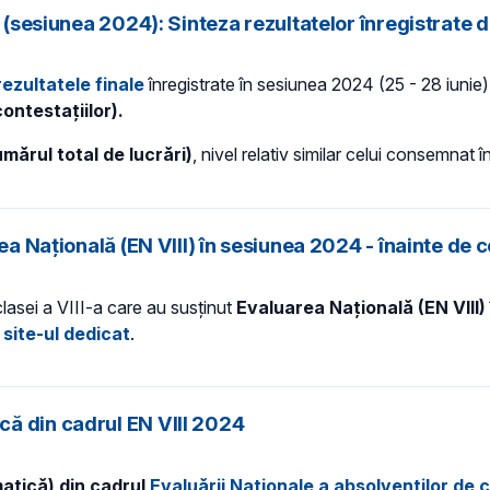
a (sesiunea 2024): Sinteza rezultatelor înregistrate 
rezultatele finale
înregistrate în sesiunea 2024 (25 - 28 iunie)
ontestațiilor).
ărul total de lucrări)
, nivel relativ similar celui consemnat
ea Națională (EN VIII) în sesiunea 2024 - înainte de c
 clasei a VIII-a care au susținut
Evaluarea Națională (EN VIII)
site-ul dedicat
.
ă din cadrul EN VIII 2024
matică) din cadrul
Evaluării Naționale a absolvenților de c