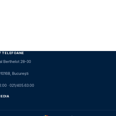
/ TELEFOANE
al Berthelot 28–30
010168, București
2.00
·
021/405.63.00
MEDIA