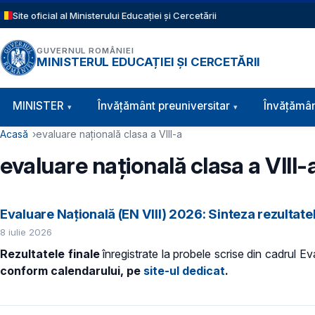
Sari la conținutul principal
Site oficial al Ministerului Educației și Cercetării
GUVERNUL ROMÂNIEI
MINISTERUL EDUCAȚIEI ȘI CERCETĂRII
Navigație principală
MINISTER
Învăţământ preuniversitar
Învățămân
Cale de navigare
Acasă
evaluare naţională clasa a VIII-a
evaluare naţională clasa a VIII-
Evaluare Națională (EN VIII) 2026: Sinteza rezultatel
8 iulie 2026
Rezultatele finale
înregistrate la probele scrise din cadrul E
conform calendarului, pe
site-ul dedicat
.