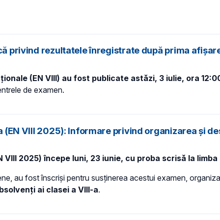
că privind rezultatele înregistrate după prima afișar
ționale (EN VIII)
au fost publicate astăzi, 3 iulie, ora 12:
centrele de examen.
-a (EN VIII 2025): Informare privind organizarea și 
N VIII 2025) începe luni, 23 iunie, cu proba scrisă la limba
ene, au fost înscriși pentru susținerea acestui examen, organiza
lvenți ai clasei a VIII-a
.