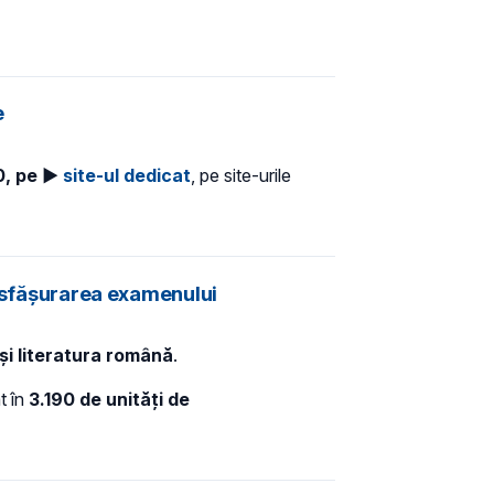
e
00, pe ►
site-ul dedicat
, pe site-urile
desfășurarea examenului
 și literatura română
.
t în
3.190 de unități de