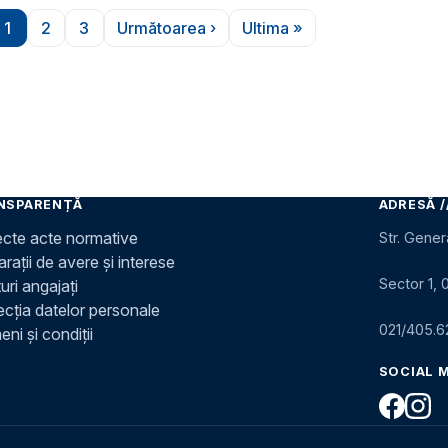
1
2
3
Următoarea ›
Ultima »
Pagina
Pagina
Pagina
Pagina următoare
Ultima pagină
NSPARENȚĂ
ADRESĂ /
ecte acte normative
Str. Gener
rații de avere și interese
Sector 1, 
uri angajați
ecția datelor personale
021/405.6
ni și condiții
SOCIAL 