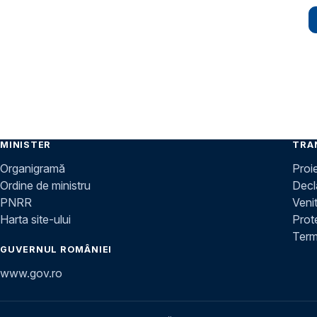
Paginare
MINISTER
TRA
Organigramă
Proi
Ordine de ministru
Decla
PNRR
Venit
Harta site-ului
Prot
Terme
GUVERNUL ROMÂNIEI
www.gov.ro