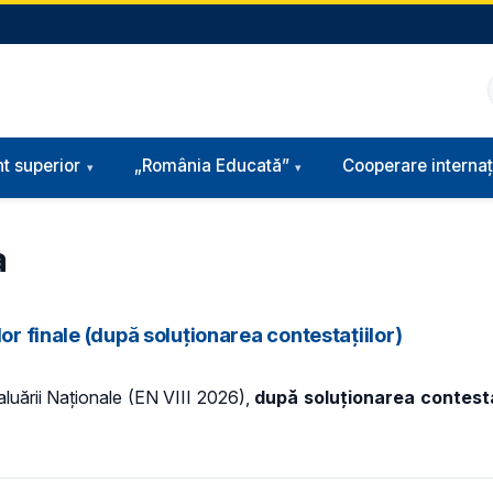
t superior
„România Educată”
Cooperare internaț
a
or finale (după soluționarea contestațiilor)
valuării Naționale (EN VIII 2026),
după soluționarea contestaț