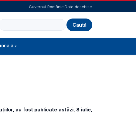
Guvernul României
Date deschise
Caută
ională
iilor,
au fost
publicate astăzi, 8 iulie,