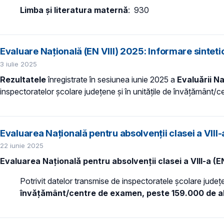
Limba și literatura maternă
: 930
Evaluare Națională (EN VIII) 2025: Informare sinteti
3 iulie 2025
Rezultatele
înregistrate în sesiunea iunie 2025 a
Evaluării Na
inspectoratelor școlare județene și în unitățile de învățământ/
Evaluarea Națională pentru absolvenții clasei a VIII
22 iunie 2025
Evaluarea Națională
pentru absolvenții clasei a VIII-a (E
Potrivit datelor transmise de inspectoratele școlare județ
învățământ/centre de examen, peste 159.000 de abso