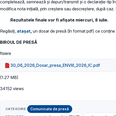
completează, semnează și depun/transmit și o declarație-tip în 
modifica nota inițială, prin creștere sau descreștere, după caz. 
Rezultatele finale vor fi afișate miercuri, 8 iulie.
Regăsiți,
atașat
,
un dosar de presă (în format pdf) ce conține d
BIROUL DE PRESĂ
fisiere
30_06_2026_Dosar_presa_ENVIII_2026_IC.pdf
(1.27 MB)
34152 views
CATEGORIE
Comunicate de presă