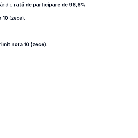
ltând o
rată de participare de 96,6%.
a 10
(zece).
rimit nota 10 (zece)
.