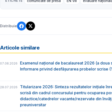
ETICHETE
comunicate de presă
EN VIII
evaluare naţională
Distribuie
Articole similare
Examenul național de bacalaureat 2026 (a doua 
07.08.2026
Informare privind desfășurarea probelor scrise (1
Titularizare 2026: Sinteza rezultatelor inițiale înr
28.07.2026
scrisă din cadrul concursului pentru ocuparea pos
didactice/catedrelor vacante/rezervate din învă
preuniversitar