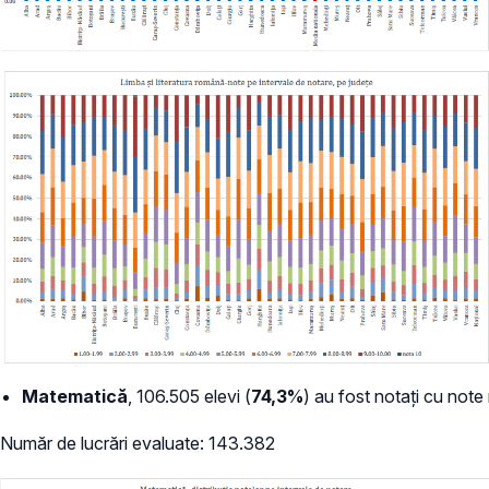
Matematică
, 106.505 elevi (
74,3%
) au fost notați cu note
Număr de lucrări evaluate: 143.382