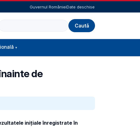
Guvernul României
Date deschise
Caută
ională
(înainte de
ultatele inițiale înregistrate în