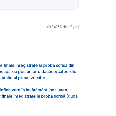
34152 de afișări
e finale înregistrate la proba scrisă din
ocuparea posturilor didactice/catedrelor
ţământul preuniversitar
efinitivare în învățământ (sesiunea
 finale înregistrate la proba scrisă (după
)