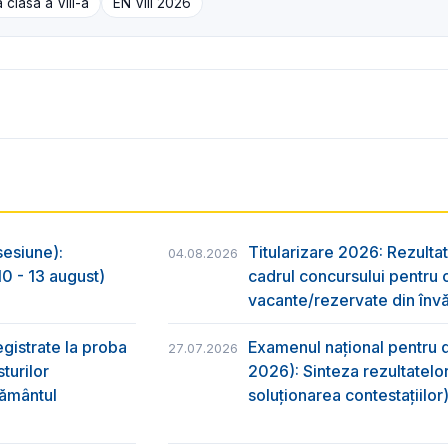
 clasa a VIII-a
EN VIII 2026
sesiune):
Titularizare 2026: Rezultat
04.08.2026
0 - 13 august)
cadrul concursului pentru 
vacante/rezervate din învă
egistrate la proba
Examenul național pentru d
27.07.2026
turilor
2026): Sinteza rezultatelor
ţământul
soluționarea contestațiilor