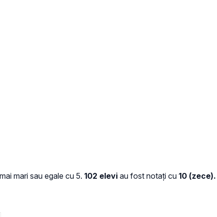
 mai mari sau egale cu 5.
102 elevi
au fost notați cu
10 (zece).