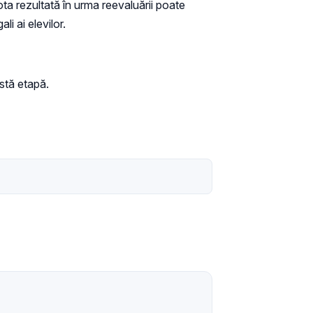
ta rezultată în urma reevaluării poate
i ai elevilor.
stă etapă.