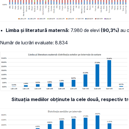
Limba şi literatură maternă:
7.980 de elevi
(90,3%)
au o
Număr de lucrări evaluate: 8.834
Situația mediilor obținute la cele două, respectiv t