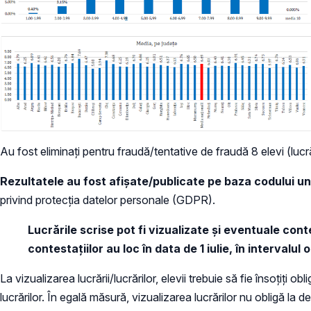
Au fost eliminați pentru fraudă/tentative de fraudă 8 elevi (lucr
Rezultatele au fost afișate/publicate pe baza codului un
privind protecția datelor personale (GDPR).
Lucrările scrise pot fi vizualizate și eventuale con
contestațiilor au loc în data de 1 iulie, în intervalul
La vizualizarea lucrării/lucrărilor, elevii trebuie să fie însoțiț
lucrărilor. În egală măsură, vizualizarea lucrărilor nu obligă la