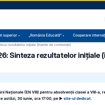
t superior
„România Educată”
Cooperare internaț
eza rezultatelor inițiale (înainte de contestații)
6: Sinteza rezultatelor inițiale 
Naționale (EN VIII) pentru absolvenții clasei a VIII-a, rez
 astăzi, 30 iunie, ora 17:00, pe ►
site-ul dedicat
.