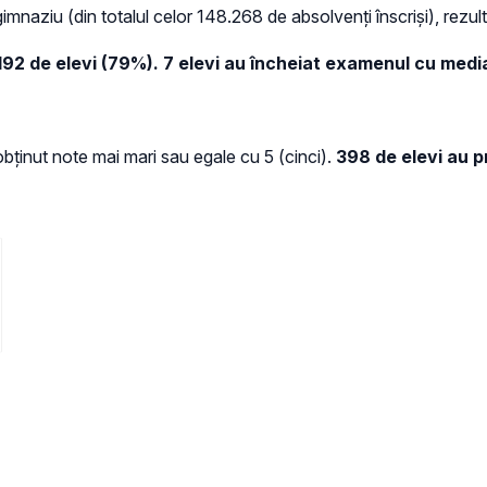
imnaziu (din totalul celor 148.268 de absolvenți înscriși), rezu
.192 de elevi (79%).
7 elevi au încheiat examenul cu medi
obținut note mai mari sau egale cu 5 (cinci).
398 de elevi au p