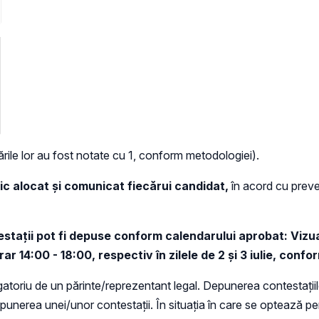
ările lor au fost notate cu 1, conform metodologiei).
ic alocat și comunicat fiecărui candidat,
în acord cu preve
testații pot fi depuse conform calendarului aprobat: Vizu
 orar 14:00 - 18:00, respectiv în zilele de 2 și 3 iulie, con
i obligatoriu de un părinte/reprezentant legal. Depunerea contestaț
 depunerea unei/unor contestații. În situația în care se optează p