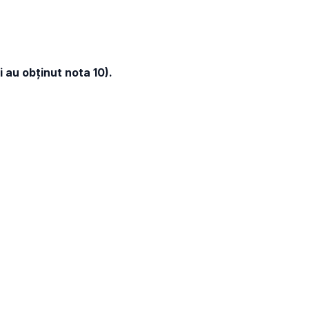
i au obţinut nota 10).