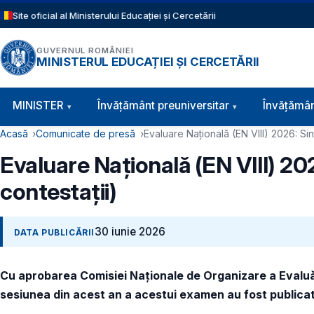
Sari la conținutul principal
Site oficial al Ministerului Educației și Cercetării
GUVERNUL ROMÂNIEI
MINISTERUL EDUCAȚIEI ȘI CERCETĂRII
Navigație principală
MINISTER
Învăţământ preuniversitar
Învățămân
Cale de navigare
Acasă
Comunicate de presă
Evaluare Națională (EN VIII) 2026: Sint
Evaluare Națională (EN VIII) 202
contestații)
30 iunie 2026
DATA PUBLICĂRII
Cu aprobarea Comisiei Naționale de Organizare a Evaluării 
sesiunea din acest an a acestui examen au fost publicate