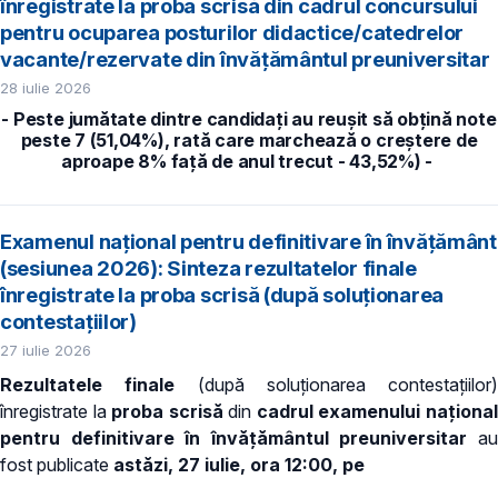
înregistrate la proba scrisă din cadrul concursului
pentru ocuparea posturilor didactice/catedrelor
vacante/rezervate din învăţământul preuniversitar
28 iulie 2026
- Peste jumătate dintre candidați au reușit să obțină note
peste 7 (51,04%), rată care marchează o creștere de
aproape 8% față de anul trecut - 43,52%) -
Examenul național pentru definitivare în învățământ
(sesiunea 2026): Sinteza rezultatelor finale
înregistrate la proba scrisă (după soluționarea
contestațiilor)
27 iulie 2026
Rezultatele finale
(după soluționarea contestațiilor)
înregistrate la
proba scrisă
din
cadrul examenului naționa
pentru definitivare în învățământul preuniversitar
a
fost publicate
astăzi, 27 iulie, ora 12:00, pe