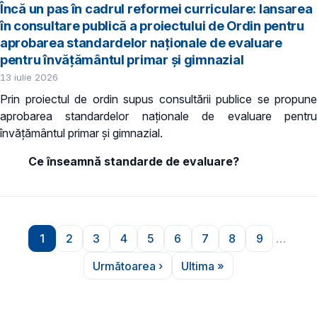
Încă un pas în cadrul reformei curriculare: lansarea
în consultare publică a proiectului de Ordin pentru
aprobarea standardelor naționale de evaluare
pentru învățământul primar și gimnazial
13 iulie 2026
Prin proiectul de ordin supus consultării publice se propune
aprobarea standardelor naționale de evaluare pentru
învățământul primar și gimnazial.
Ce înseamnă standarde de evaluare?
Paginare
1
2
3
4
5
6
7
8
9
…
Pagina
Pagina
Pagina
Pagina
Pagina
Pagina
Pagina
Pagina
Pagina
Următoarea ›
Ultima »
Pagina următoare
Ultima pagină