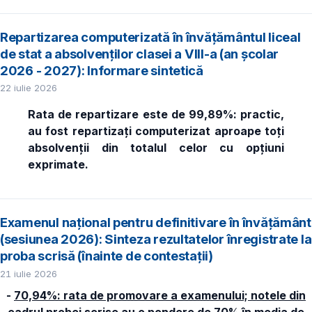
Repartizarea computerizată în învăţământul liceal
de stat a absolvenţilor clasei a VIII-a (an școlar
2026 - 2027): Informare sintetică
22 iulie 2026
Rata de repartizare este de 99,89%: practic,
au fost repartizați computerizat aproape toți
absolvenții din totalul celor cu opțiuni
exprimate.
Examenul național pentru definitivare în învățământ
(sesiunea 2026): Sinteza rezultatelor înregistrate la
proba scrisă (înainte de contestații)
21 iulie 2026
-
70,94%: rata de promovare a examenului; notele din
cadrul probei scrise au o pondere de 70% în media de