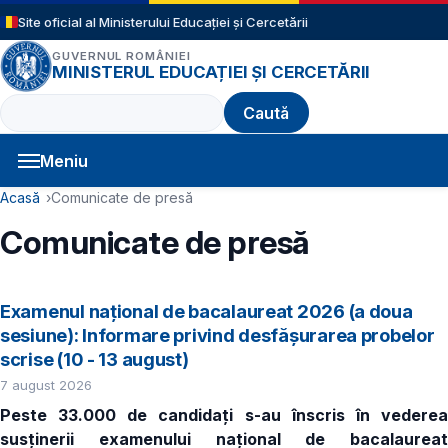
Sari la conținutul principal
Site oficial al Ministerului Educației și Cercetării
GUVERNUL ROMÂNIEI
MINISTERUL EDUCAȚIEI ȘI CERCETĂRII
Caută
Meniu
Navigație principală
Cale de navigare
Acasă
Comunicate de presă
Comunicate de presă
Examenul național de bacalaureat 2026 (a doua
sesiune): Informare privind desfășurarea probelor
scrise (10 - 13 august)
7 august 2026
Peste 33.000 de candidaţi s-au înscris în vederea
susținerii examenului național de bacalaureat