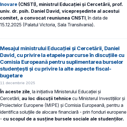
Inovare
(CNSTI), ministrul Educației și Cercetării, prof.
univ. dr. psih. Daniel David, vicepreședinte al acestui
comitet, a convocat reuniunea CNSTI
, în data de
15.12.2025 (Palatul Victoria, Sala Transilvania).
Mesajul ministrului Educației și Cercetării, Daniel
David, cu privire la etapele parcurse în discuțiile cu
Comisia Europeană pentru suplimentarea burselor
studențești și cu privire la alte aspecte fiscal-
bugetare
11 decembrie 2025
În aceste zile
, la inițiativa Ministerului Educației și
Cercetării,
au loc discuții tehnice
cu Ministerul Investițiilor și
Proiectelor Europene (MIPE) și Comisia Europeană, pentru a
identifica soluțiile de alocare financiară - prin fonduri europene
-
cu scopul de a
susține bursele sociale ale studenților.