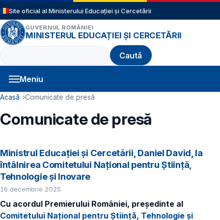
Sari la conținutul principal
Site oficial al Ministerului Educației și Cercetării
GUVERNUL ROMÂNIEI
MINISTERUL EDUCAȚIEI ȘI CERCETĂRII
Caută
Meniu
Navigație principală
Cale de navigare
Acasă
Comunicate de presă
Comunicate de presă
Ministrul Educației și Cercetării, Daniel David, la
întâlnirea Comitetului Național pentru Știință,
Tehnologie și Inovare
16 decembrie 2025
Cu acordul Premierului României, președinte al
Comitetului Național pentru Știință, Tehnologie și