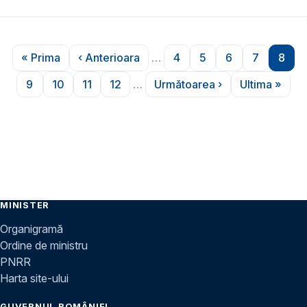
Paginare
« Prima
‹ Anterioara
…
4
5
6
7
8
Prima pagină
Pagina anterioară
Pagina
Pagina
Pagina
Pagina
Pagi
9
10
11
12
…
Următoarea ›
Ultima »
Pagina
Pagina
Pagina
Pagina
Pagina următoare
Ultima p
MINISTER
Organigramă
Ordine de ministru
PNRR
Harta site-ului
GUVERNUL ROMÂNIEI