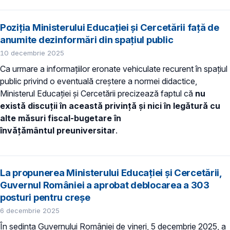
Poziția Ministerului Educației și Cercetării față de
anumite dezinformări din spațiul public
10 decembrie 2025
Ca urmare a informațiilor eronate vehiculate recurent în spațiul
public privind o eventuală creștere a normei didactice,
Ministerul Educației și Cercetării precizează faptul că
nu
există discuții în această privință și nici în legătură cu
alte măsuri fiscal-bugetare în
învățământul preuniversitar
.
La propunerea Ministerului Educației și Cercetării,
Guvernul României a aprobat deblocarea a 303
posturi pentru creșe
6 decembrie 2025
În ședința Guvernului României de vineri, 5 decembrie 2025, a