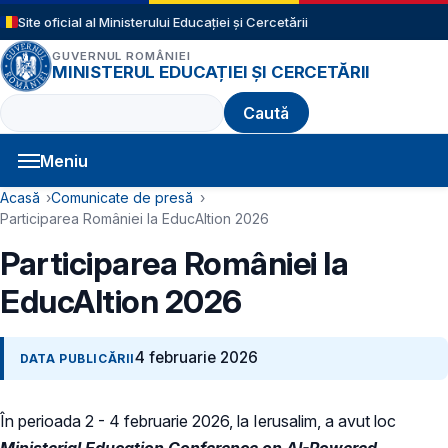
Sari la conținutul principal
Site oficial al Ministerului Educației și Cercetării
GUVERNUL ROMÂNIEI
MINISTERUL EDUCAȚIEI ȘI CERCETĂRII
Caută
Meniu
Navigație principală
Cale de navigare
Acasă
Comunicate de presă
Participarea României la EducAItion 2026
Participarea României la
EducAItion 2026
4 februarie 2026
DATA PUBLICĂRII
În perioada 2 - 4 februarie 2026, la Ierusalim, a avut loc
Ministerial Education Conference on AI-Powered