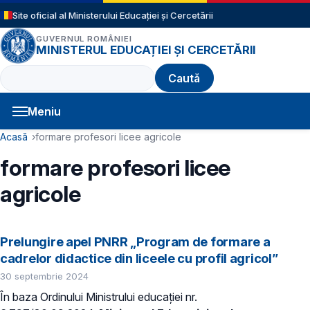
Sari la conținutul principal
Site oficial al Ministerului Educației și Cercetării
GUVERNUL ROMÂNIEI
MINISTERUL EDUCAȚIEI ȘI CERCETĂRII
Caută
Meniu
Navigație principală
Cale de navigare
Acasă
formare profesori licee agricole
formare profesori licee
agricole
Prelungire apel PNRR „Program de formare a
cadrelor didactice din liceele cu profil agricol”
30 septembrie 2024
În baza Ordinului Ministrului educației nr.