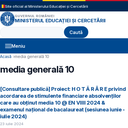
Sari la conținutul principal
Site oficial al Ministerului Educației și Cercetării
GUVERNUL ROMÂNIEI
MINISTERUL EDUCAȚIEI ȘI CERCETĂRII
Caută
Meniu
Navigație principală
Cale de navigare
Acasă
media generală 10
media generală 10
[Consultare publică] Proiect: H O T Ă R Â R E privind
acordarea de stimulente financiare absolvenților
care au obținut media 10 @ EN VIIII 2024 &
examenul național de bacalaureat (sesiunea iunie -
iulie 2024)
23 iulie 2024