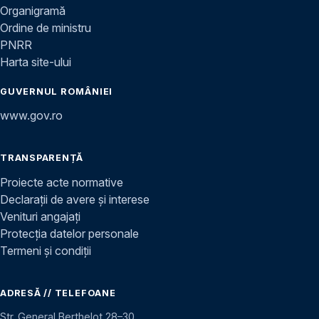
Organigramă
Ordine de ministru
PNRR
Harta site-ului
GUVERNUL ROMÂNIEI
www.gov.ro
TRANSPARENȚĂ
Proiecte acte normative
Declarații de avere și interese
Venituri angajați
Protecția datelor personale
Termeni și condiții
ADRESĂ // TELEFOANE
Str. General Berthelot 28–30