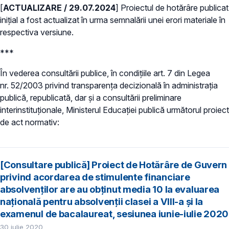
[
ACTUALIZARE / 29.07.2024
] Proiectul de hotărâre publicat
inițial a fost actualizat în urma semnalării unei erori materiale în
respectiva versiune.
***
În vederea consultării publice, în condiţiile art. 7 din Legea
nr. 52/2003 privind transparenţa decizională în administraţia
publică, republicată, dar și a consultării preliminare
interinstituționale, Ministerul Educaţiei publică următorul proiect
de act normativ:
[Consultare publică] Proiect de Hotărâre de Guvern
privind acordarea de stimulente financiare
absolvenților are au obținut media 10 la evaluarea
națională pentru absolvenții clasei a VIII-a și la
examenul de bacalaureat, sesiunea iunie-iulie 2020
30 iulie 2020