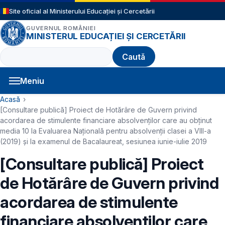
Sari la conținutul principal
Site oficial al Ministerului Educației și Cercetării
GUVERNUL ROMÂNIEI
MINISTERUL EDUCAȚIEI ȘI CERCETĂRII
Caută
Meniu
Navigație principală
Cale de navigare
Acasă
[Consultare publică] Proiect de Hotărâre de Guvern privind
acordarea de stimulente financiare absolvenților care au obținut
media 10 la Evaluarea Naţională pentru absolvenții clasei a VIII-a
(2019) și la examenul de Bacalaureat, sesiunea iunie-iulie 2019
[Consultare publică] Proiect
de Hotărâre de Guvern privind
acordarea de stimulente
financiare absolvenților care