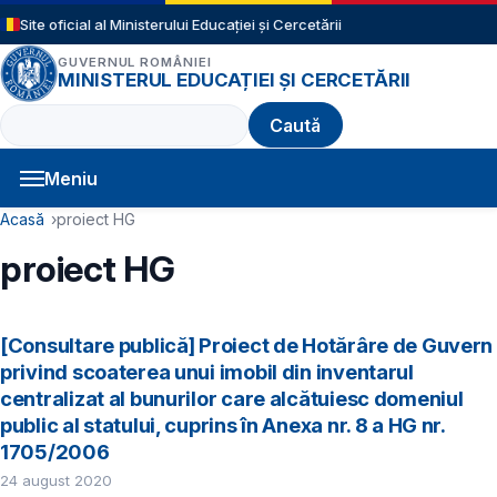
Sari la conținutul principal
Site oficial al Ministerului Educației și Cercetării
GUVERNUL ROMÂNIEI
MINISTERUL EDUCAȚIEI ȘI CERCETĂRII
Caută
Meniu
Navigație principală
Cale de navigare
Acasă
proiect HG
proiect HG
[Consultare publică] Proiect de Hotărâre de Guvern
privind scoaterea unui imobil din inventarul
centralizat al bunurilor care alcătuiesc domeniul
public al statului, cuprins în Anexa nr. 8 a HG nr.
1705/2006
24 august 2020