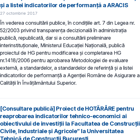
și a listei indicatorilor de performanță a ARACIS
27 octombrie 2017
În vederea consultării publice, în condiţiile art. 7 din Legea nr.
52/2003 privind transparenţa decizională în administraţia
publică, republicată, dar si a consultării preliminare
interinstituționale, Ministerul Educaţiei Naţională, publică
proiectul de HG pentru modificarea și completarea HG
nr.1418/2006 pentru aprobarea Metodologiei de evaluare
externă, a standardelor, a standardelor de referință și a listei
indicatorilor de performanță a Agenției Române de Asigurare a
Calității în Învățământului Superior.
[Consultare publică] Proiect de HOTĂRÂRE pentru
reaprobarea indicatorilor tehnico-economici ai
obiectivului de investiţii la Facultatea de Construcții
Civile, Industriale și Agricole” la Universitatea
Tehnică de Construcții București