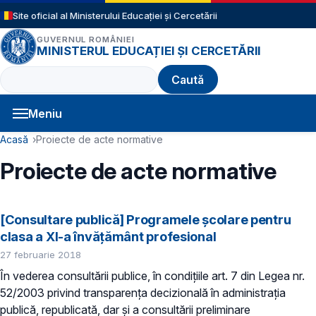
Sari la conținutul principal
Site oficial al Ministerului Educației și Cercetării
GUVERNUL ROMÂNIEI
MINISTERUL EDUCAȚIEI ȘI CERCETĂRII
Caută
Meniu
Navigație principală
Cale de navigare
Acasă
Proiecte de acte normative
Proiecte de acte normative
[Consultare publică] Programele școlare pentru
clasa a XI-a învățământ profesional
27 februarie 2018
În vederea consultării publice, în condiţiile art. 7 din Legea nr.
52/2003 privind transparenţa decizională în administraţia
publică, republicată, dar și a consultării preliminare