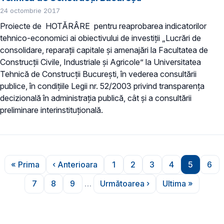
24 octombrie 2017
Proiecte de HOTĂRÂRE pentru reaprobarea indicatorilor
tehnico-economici ai obiectivului de investiţii „Lucrări de
consolidare, reparații capitale și amenajări la Facultatea de
Construcții Civile, Industriale și Agricole” la Universitatea
Tehnică de Construcții București, în vederea consultării
publice, în condițiile Legii nr. 52/2003 privind transparența
decizională în administrația publică, cât și a consultării
preliminare interinstituțională.
Paginare
« Prima
‹ Anterioara
1
2
3
4
5
6
Prima pagină
Pagina anterioară
Pagina
Pagina
Pagina
Pagina
Pagina
Pag
7
8
9
…
Următoarea ›
Ultima »
Pagina
Pagina
Pagina
Pagina următoare
Ultima pagi