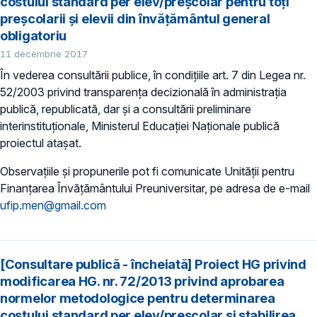
costului standard per elev/preșcolar pentru toți
preșcolarii și elevii din învățământul general
obligatoriu
11 decembrie 2017
În vederea consultării publice, în condiţiile art. 7 din Legea nr.
52/2003 privind transparenţa decizională în administraţia
publică, republicată, dar și a consultării preliminare
interinstituționale, Ministerul Educaţiei Naţionale publică
proiectul atașat.
Observațiile și propunerile pot fi comunicate Unității pentru
Finanţarea Învăţământului Preuniversitar, pe adresa de e-mail
ufip.men@gmail.com
[Consultare publică - încheiată] Proiect HG privind
modificarea HG. nr. 72/2013 privind aprobarea
normelor metodologice pentru determinarea
costului standard per elev/preșcolar și stabilirea