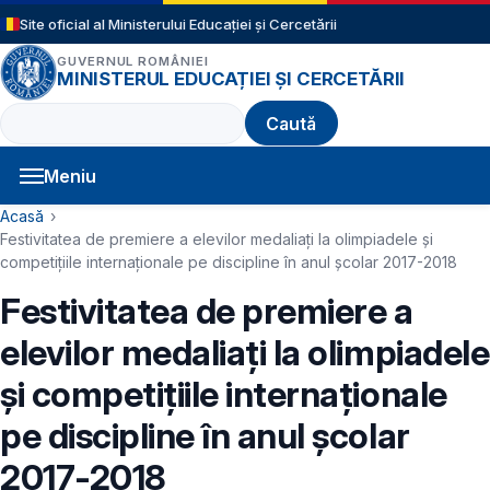
Sari la conținutul principal
Site oficial al Ministerului Educației și Cercetării
GUVERNUL ROMÂNIEI
MINISTERUL EDUCAȚIEI ȘI CERCETĂRII
Caută
Meniu
Navigație principală
Cale de navigare
Acasă
Festivitatea de premiere a elevilor medaliaţi la olimpiadele și
competițiile internaţionale pe discipline în anul școlar 2017-2018
Festivitatea de premiere a
elevilor medaliaţi la olimpiadele
și competițiile internaţionale
pe discipline în anul școlar
2017-2018