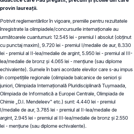
provin laureaţii.
Potrivit reglementărilor în vigoare, premiile pentru rezultatele
înregistrate la olimpiadele/concursurile internaționale au
următoarele cuantumuri
:
12.545 lei - premiul I absolut (obținut
cu punctaj maxim), 9.720 lei - premiul I/medalie de aur, 8.330
lei - premiul al II-lea/medalie de argint, 5.950 lei - premiul al III-
lea/medalie de bronz şi 4.065 lei - menţiune (sau diplome
echivalente). Sumele în bani acordate elevilor care s-au impus
în competiţiile regionale (olimpiade balcanice de seniori şi
juniori, Olimpiada Internaţională Pluridisciplinară Tuymaada,
Olimpiada de Informatică a Europei Centrale, Olimpiada de
Chimie „D.I. Mendeleev" etc.) sunt: 4.440 lei - premiul
I/medalie de aur, 3.785 lei - premiul al II-lea/medalie de
argint, 2.945 lei - premiul al III-lea/medalie de bronz şi 2.550
lei - menţiune (sau diplome echivalente).