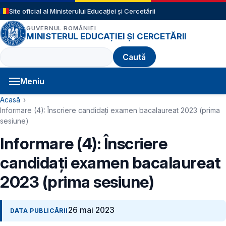
Sari la conținutul principal
Site oficial al Ministerului Educației și Cercetării
GUVERNUL ROMÂNIEI
MINISTERUL EDUCAȚIEI ȘI CERCETĂRII
Caută
Meniu
Navigație principală
Cale de navigare
Acasă
Informare (4): Înscriere candidați examen bacalaureat 2023 (prima
sesiune)
Informare (4): Înscriere
candidați examen bacalaureat
2023 (prima sesiune)
26 mai 2023
DATA PUBLICĂRII