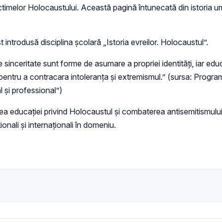
ictimelor Holocaustului. Această pagină întunecată din istoria u
introdusă disciplina școlară „Istoria evreilor. Holocaustul”.
e sinceritate sunt forme de asumare a propriei identități, iar edu
 pentru a contracara intoleranța și extremismul.” (sursa: Program
l și professional”)
area educației privind Holocaustul și combaterea antisemitismu
onali și internaționali în domeniu.