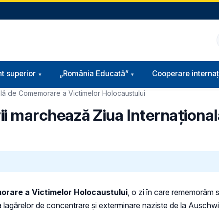
t superior
„România Educată”
Cooperare internaț
nală de Comemorare a Victimelor Holocaustului
ării marchează Ziua Internațio
orare a Victimelor Holocaustului
, o zi în care rememorăm s
a lagărelor de concentrare și exterminare naziste de la Auschw