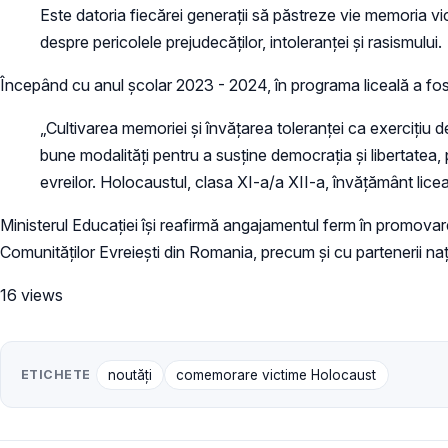
Este datoria fiecărei generații să păstreze vie memoria v
despre pericolele prejudecăților, intoleranței și rasismului.
Începând cu anul școlar 2023 - 2024, în programa liceală a fost 
„Cultivarea memoriei și învățarea toleranței ca exercițiu d
bune modalități pentru a susține democrația și libertatea,
evreilor. Holocaustul, clasa XI-a/a XII-a, învățământ licea
Ministerul Educației își reafirmă angajamentul ferm în promov
Comunităților Evreiești din Romania, precum și cu partenerii nați
16 views
ETICHETE
noutăți
comemorare victime Holocaust