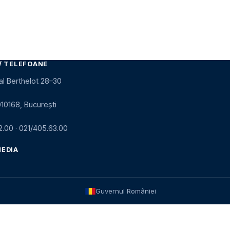
/ TELEFOANE
al Berthelot 28–30
010168, București
2.00
·
021/405.63.00
MEDIA
Guvernul României