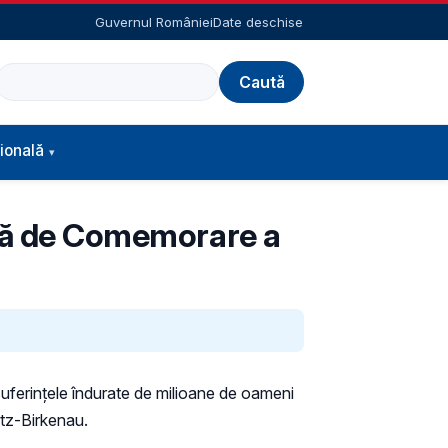
Guvernul României
Date deschise
Caută
ională
nală de Comemorare a
uferințele îndurate de milioane de oameni
itz-Birkenau.