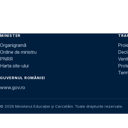
MINISTER
TRA
Organigramă
Proi
Ordine de ministru
Decla
PNRR
Venit
Harta site-ului
Prot
Terme
GUVERNUL ROMÂNIEI
www.gov.ro
© 2026 Ministerul Educației și Cercetării. Toate drepturile rezervate.