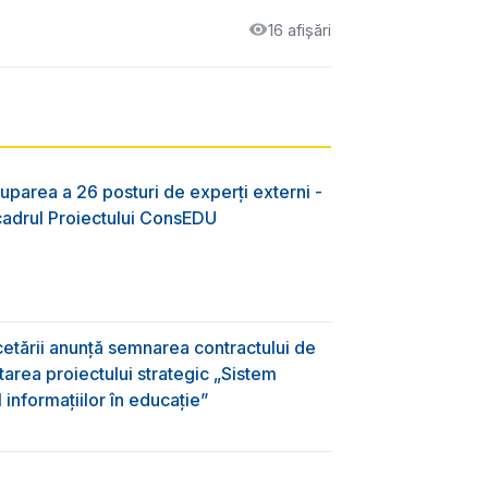
16 afișări
uparea a 26 posturi de experți externi -
 cadrul Proiectului ConsEDU
rcetării anunță semnarea contractului de
area proiectului strategic „Sistem
informațiilor în educație”