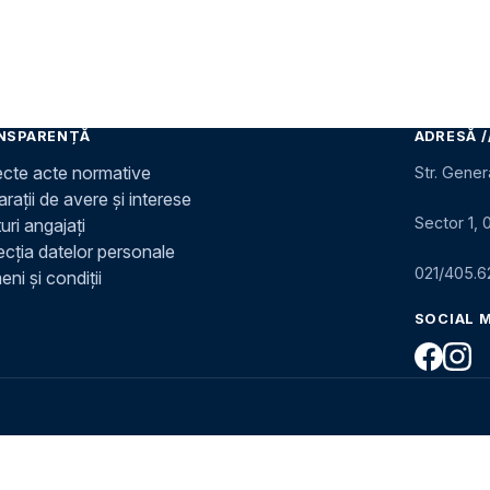
NSPARENȚĂ
ADRESĂ /
ecte acte normative
Str. Gener
rații de avere și interese
Sector 1, 
uri angajați
ecția datelor personale
021/405.6
ni și condiții
SOCIAL 