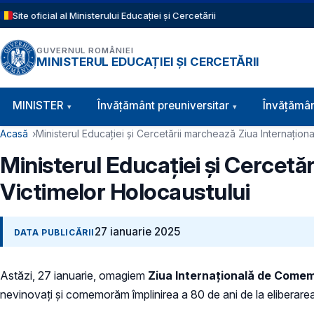
Sari la conținutul principal
Site oficial al Ministerului Educației și Cercetării
GUVERNUL ROMÂNIEI
MINISTERUL EDUCAȚIEI ȘI CERCETĂRII
Navigație principală
MINISTER
Învăţământ preuniversitar
Învățămân
Cale de navigare
Acasă
Ministerul Educației și Cercetării marchează Ziua Internațio
Ministerul Educației și Cercet
Victimelor Holocaustului
27 ianuarie 2025
DATA PUBLICĂRII
Astăzi, 27 ianuarie, omagiem
Ziua Internațională de Comem
nevinovați și comemorăm împlinirea a 80 de ani de la eliberare