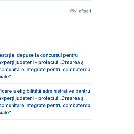
4 afișări
testației depuse la concursul pentru
xperți județeni - proiectul „Crearea și
 comunitare integrate pentru combaterea
ciale”
care a eligibilității administrative pentru
xperți județeni - proiectul „Crearea și
 comunitare integrate pentru combaterea
ciale”