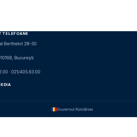
/ TELEFOANE
al Berthelot 28–30
010168, București
2.00
·
021/405.63.00
MEDIA
Guvernul României