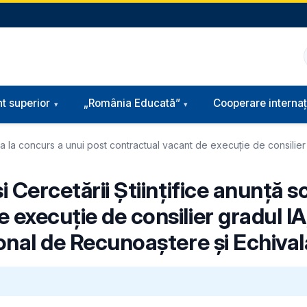
t superior
„România Educată”
Cooperare internaț
rea la concurs a unui post contractual vacant de execuție de consilier 
i Cercetării Științifice anunță 
execuție de consilier gradul IA,
ional de Recunoaștere și Echiva