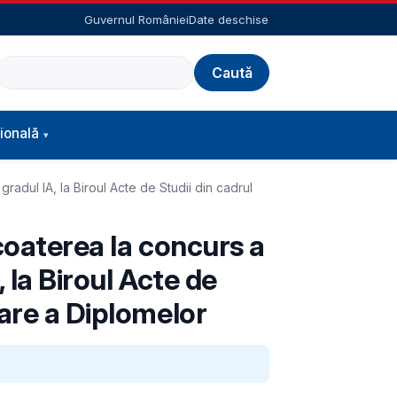
Guvernul României
Date deschise
Caută
ională
gradul IA, la Biroul Acte de Studii din cadrul
scoaterea la concurs a
 la Biroul Acte de
lare a Diplomelor