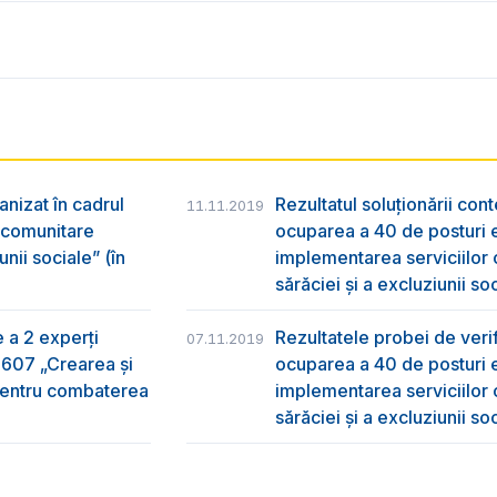
anizat în cadrul
Rezultatul soluționării con
11.11.2019
r comunitare
ocuparea a 40 de posturi e
nii sociale” (în
implementarea serviciilor
sărăciei și a excluziunii so
e a 2 experți
Rezultatele probei de verifi
07.11.2019
2607 „Crearea și
ocuparea a 40 de posturi e
 pentru combaterea
implementarea serviciilor
sărăciei și a excluziunii so