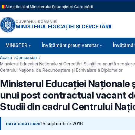
Sari la conținutul principal
Site oficial al Ministerului Educației și Cercetării
GUVERNUL ROMÂNIEI
MINISTERUL EDUCAȚIEI ȘI CERCETĂRII
Navigație principală
MINISTER
Învăţământ preuniversitar
Învățămân
Cale de navigare
Acasă
Concursuri
Ministerul Educației Naționale şi Cercetării Științifice anunță scoate
Centrului Național de Recunoaștere și Echivalare a Diplomelor
Ministerul Educației Naționale ş
unui post contractual vacant de 
Studii din cadrul Centrului Naț
15 septembrie 2016
DATA PUBLICĂRII