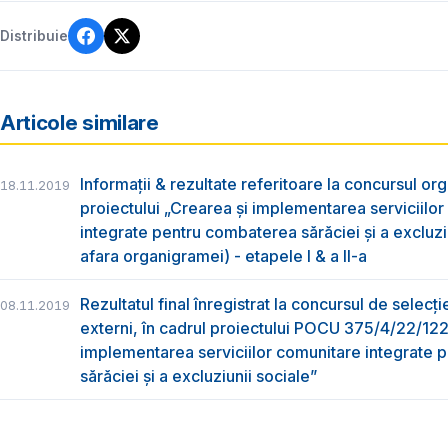
Distribuie
Articole similare
Informații & rezultate referitoare la concursul org
18.11.2019
proiectului „Crearea și implementarea serviciilo
integrate pentru combaterea sărăciei și a excluziu
afara organigramei) - etapele I & a II-a
Rezultatul final înregistrat la concursul de selecți
08.11.2019
externi, în cadrul proiectului POCU 375/4/22/12
implementarea serviciilor comunitare integrate
sărăciei și a excluziunii sociale”