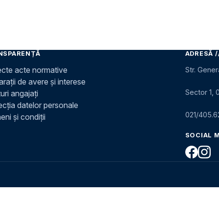
NSPARENȚĂ
ADRESĂ /
ecte acte normative
Str. Gener
rații de avere și interese
Sector 1, 
uri angajați
ecția datelor personale
021/405.6
ni și condiții
SOCIAL 