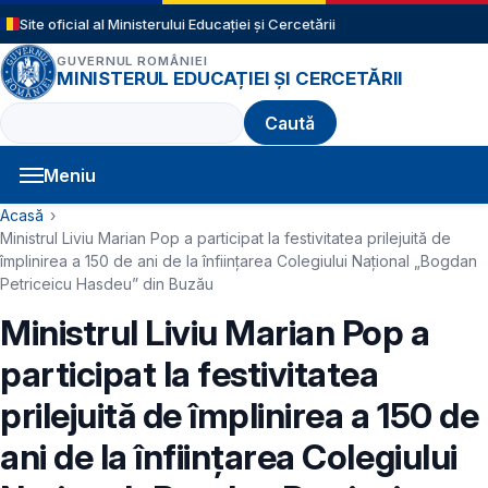
Sari la conținutul principal
Site oficial al Ministerului Educației și Cercetării
GUVERNUL ROMÂNIEI
MINISTERUL EDUCAȚIEI ȘI CERCETĂRII
Caută
Meniu
Navigație principală
Cale de navigare
Acasă
Ministrul Liviu Marian Pop a participat la festivitatea prilejuită de
împlinirea a 150 de ani de la înființarea Colegiului Național „Bogdan
Petriceicu Hasdeu” din Buzău
Ministrul Liviu Marian Pop a
participat la festivitatea
prilejuită de împlinirea a 150 de
ani de la înființarea Colegiului