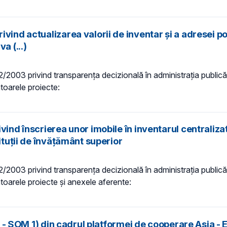
vind actualizarea valorii de inventar și a adresei po
a (...)
 52/2003 privind transparenţa decizională în administraţia publică,
ătoarele proiecte:
ind înscrierea unor imobile în inventarul centralizat
ituții de învățământ superior
 52/2003 privind transparenţa decizională în administraţia publică,
mătoarele proiecte și anexele aferente:
ing - SOM 1) din cadrul platformei de cooperare Asia