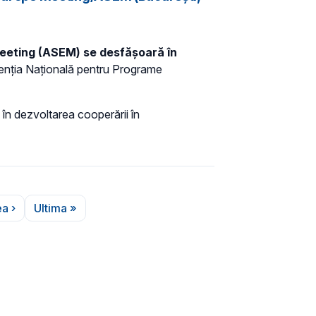
 Meeting (ASEM) se desfășoară în
Agenția Națională pentru Programe
 în dezvoltarea cooperării în
a ›
Ultima »
ina următoare
Ultima pagină