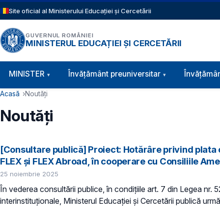
Sari la conținutul principal
Site oficial al Ministerului Educației și Cercetării
GUVERNUL ROMÂNIEI
MINISTERUL EDUCAȚIEI ȘI CERCETĂRII
Navigație principală
MINISTER
Învăţământ preuniversitar
Învățămân
Cale de navigare
Acasă
Noutăți
Noutăți
[Consultare publică] Proiect: Hotărâre privind plata
FLEX și FLEX Abroad, în cooperare cu Consiliile Ame
25 noiembrie 2025
În vederea consultării publice, în condiţiile art. 7 din Legea nr.
interinstituționale, Ministerul Educaţiei și Cercetării publică urmă