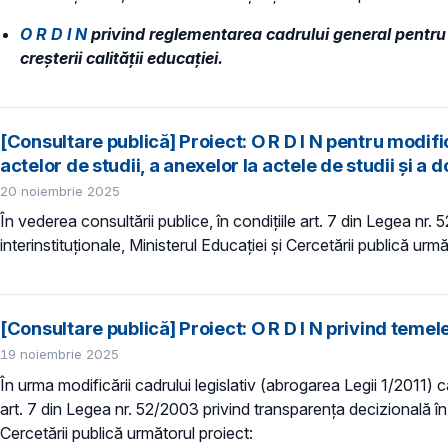
O R D I N
privind reglementarea cadrului general pentru d
creșterii calității educației.
[Consultare publică] Proiect: O R D I N pentru mod
actelor de studii, a anexelor la actele de studii și 
20 noiembrie 2025
În vederea consultării publice, în condiţiile art. 7 din Legea nr.
interinstituționale, Ministerul Educaţiei și Cercetării publică urmă
[Consultare publică] Proiect: O R D I N privind teme
19 noiembrie 2025
În urma modificării cadrului legislativ (abrogarea Legii 1/2011) ca
art. 7 din Legea nr. 52/2003 privind transparenţa decizională în ad
Cercetării publică următorul proiect: