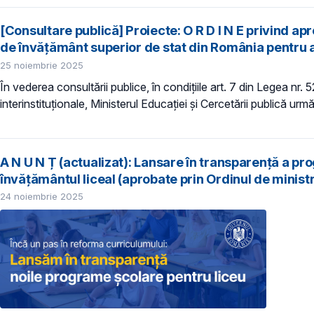
[Consultare publică] Proiecte: O R D I N E privind ap
de învățământ superior de stat din România pentru
25 noiembrie 2025
În vederea consultării publice, în condiţiile art. 7 din Legea nr.
interinstituționale, Ministerul Educaţiei și Cercetării publică urm
A N U N Ț (actualizat): Lansare în transparență a pr
învățământul liceal (aprobate prin Ordinul de minist
24 noiembrie 2025