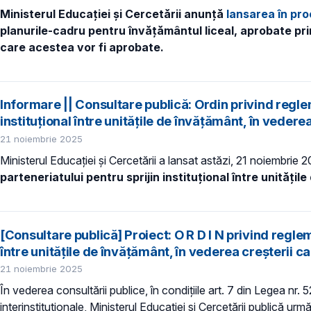
Ministerul Educației și Cercetării anunță
lansarea în pr
planurile-cadru pentru învățământul liceal, aprobate prin
care acestea vor fi aprobate.
Informare || Consultare publică: Ordin privind regle
instituțional între unitățile de învățământ, în vederea
21 noiembrie 2025
Ministerul Educației și Cercetării a lansat astăzi, 21 noiembrie 
parteneriatului pentru sprijin instituțional între unitățil
[Consultare publică] Proiect: O R D I N privind regle
între unitățile de învățământ, în vederea creșterii cal
21 noiembrie 2025
În vederea consultării publice, în condiţiile art. 7 din Legea nr.
interinstituționale, Ministerul Educaţiei și Cercetării publică urmă