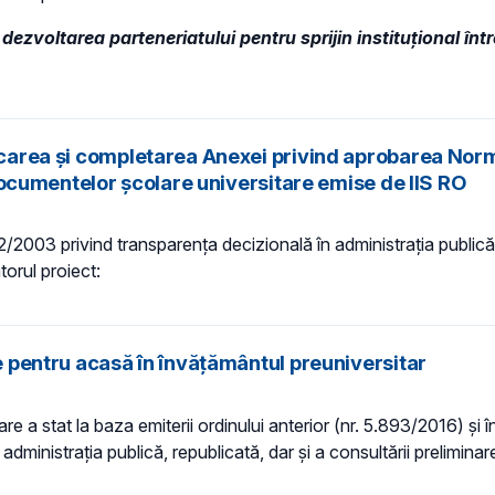
ezvoltarea parteneriatului pentru sprijin instituțional înt
ificarea și completarea Anexei privind aprobarea No
a documentelor şcolare universitare emise de IIS RO
 52/2003 privind transparenţa decizională în administraţia publică,
torul proiect:
le pentru acasă în învățământul preuniversitar
re a stat la baza emiterii ordinului anterior (nr. 5.893/2016) și în
ministraţia publică, republicată, dar și a consultării preliminare 