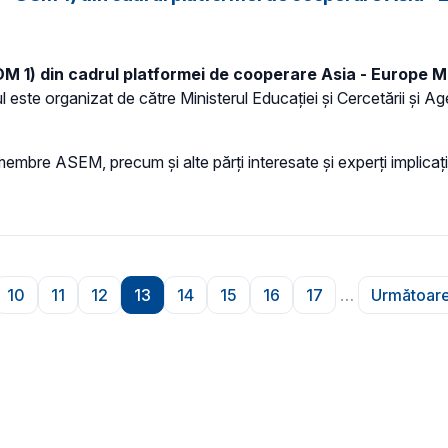
- SOM 1) din cadrul platformei de cooperare Asia - Europe
este organizat de către Ministerul Educației și Cercetării și 
membre ASEM, precum și alte părți interesate și experți implicați
10
11
12
13
14
15
16
17
…
Următoare
ă
ina
Pagina
Pagina
Pagina
Pagina
Pagina
Pagina
Pagina
Pagina
Pag