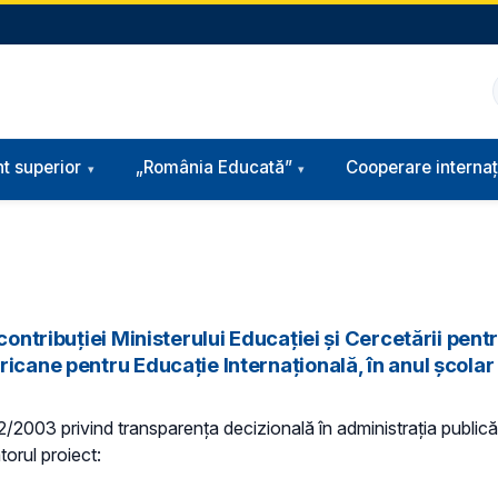
t superior
„România Educată”
Cooperare internaț
 contribuției Ministerului Educației și Cercetării p
ricane pentru Educație Internațională, în anul școla
 52/2003 privind transparenţa decizională în administraţia publică,
torul proiect: