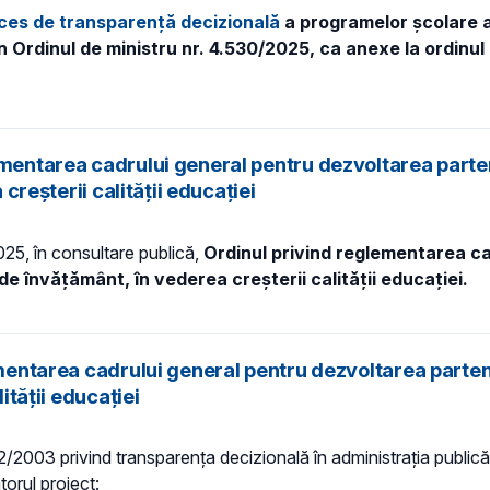
oces de transparență decizională
a programelor școlare a
 Ordinul de ministru nr. 4.530/2025, ca anexe la ordinul m
mentarea cadrului general pentru dezvoltarea partene
 creșterii calității educației
2025, în consultare publică,
Ordinul privind reglementarea c
e de învățământ, în vederea creșterii calității educației.
mentarea cadrului general pentru dezvoltarea partener
ității educației
 52/2003 privind transparenţa decizională în administraţia publică,
torul proiect: