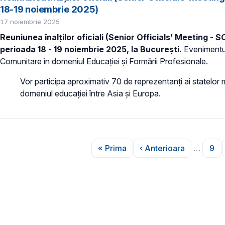
18-19 noiembrie 2025)
17 noiembrie 2025
Reuniunea înalților oficiali (Senior Officials’ Meeting 
perioada 18 - 19 noiembrie 2025, la București.
Evenimentul 
Comunitare în domeniul Educației și Formării Profesionale.
Vor participa aproximativ 70 de reprezentanți ai statelor 
domeniul educației între Asia și Europa.
Paginare
« Prima
‹ Anterioara
…
9
Prima pagină
Pagina anterioar
Pag