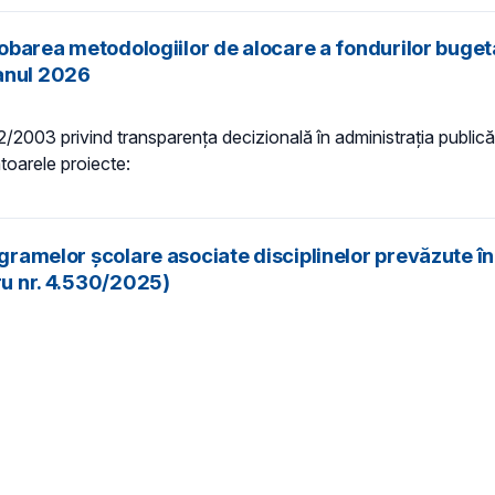
robarea metodologiilor de alocare a fondurilor bugeta
 anul 2026
 52/2003 privind transparenţa decizională în administraţia publică,
ătoarele proiecte:
ogramelor școlare asociate disciplinelor prevăzute î
ru nr. 4.530/2025)