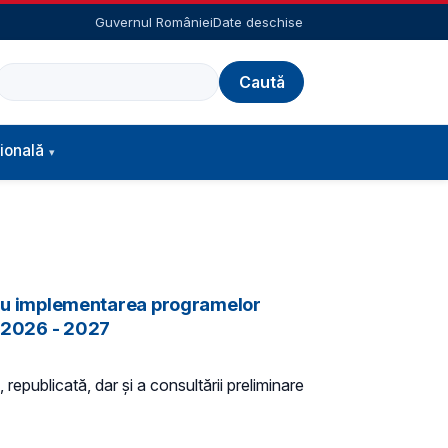
Guvernul României
Date deschise
Caută
ională
entru implementarea programelor
r 2026 - 2027
 republicată, dar și a consultării preliminare