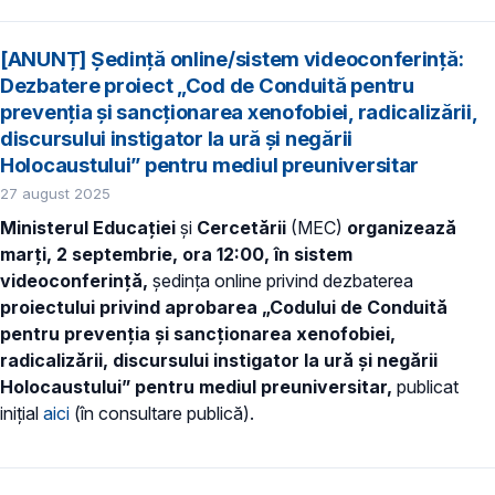
[ANUNȚ] Ședință online/sistem videoconferință:
Dezbatere proiect „Cod de Conduită pentru
prevenția și sancționarea xenofobiei, radicalizării,
discursului instigator la ură și negării
Holocaustului” pentru mediul preuniversitar
27 august 2025
Ministerul Educației
și
Cercetării
(MEC)
organizează
mar
ți
, 2 septembrie, ora 12:00,
în sistem
videoconferință,
ședința online privind dezbaterea
proiectului privind aprobarea
„Codului de Conduită
pentru prevenția și sancționarea xenofobiei,
radicalizării, discursului instigator la ură și negării
Holocaustului” pentru mediul preuniversitar,
publicat
inițial
aici
(în consultare publică).