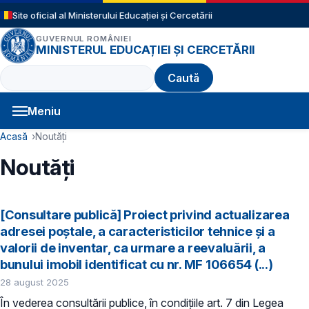
Sari la conținutul principal
Site oficial al Ministerului Educației și Cercetării
GUVERNUL ROMÂNIEI
MINISTERUL EDUCAȚIEI ȘI CERCETĂRII
Caută
Meniu
Navigație principală
Cale de navigare
Acasă
Noutăți
Noutăți
[Consultare publică] Proiect privind actualizarea
adresei poștale, a caracteristicilor tehnice și a
valorii de inventar, ca urmare a reevaluării, a
bunului imobil identificat cu nr. MF 106654 (...)
28 august 2025
În vederea consultării publice, în condiţiile art. 7 din Legea