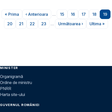
Paginare
« Prima
‹ Anterioara
…
15
16
17
18
19
Prima pagină
Pagina anterioară
Pagina
Pagina
Pagina
Pagina
Pag
20
21
22
23
…
Următoarea ›
Ultima »
Pagina
Pagina
Pagina
Pagina
Pagina următoare
Ultima 
MINISTER
Organigramă
Ordine de ministru
PNRR
Harta site-ului
GUVERNUL ROMÂNIEI