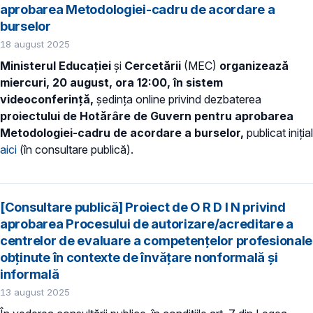
aprobarea Metodologiei-cadru de acordare a
burselor
18 august 2025
Ministerul Educației
și
Cercetării
(MEC)
organizează
miercuri, 20 august, ora 12:00,
în sistem
videoconferință,
ședința online privind dezbaterea
proiectului de Hotărâre de Guvern pentru aprobarea
Metodologiei-cadru de acordare a burselor,
publicat inițial
aici
(în consultare publică).
[Consultare publică] Proiect de O R D I N privind
aprobarea Procesului de autorizare/acreditare a
centrelor de evaluare a competențelor profesionale
obținute în contexte de învățare nonformală și
informală
13 august 2025