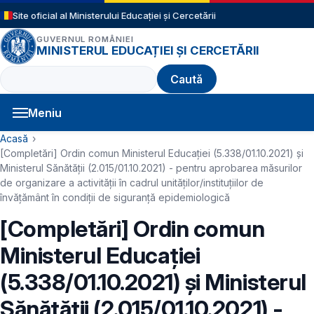
Sari la conținutul principal
Site oficial al Ministerului Educației și Cercetării
GUVERNUL ROMÂNIEI
MINISTERUL EDUCAȚIEI ȘI CERCETĂRII
Caută
Meniu
Navigație principală
Cale de navigare
Acasă
[Completări] Ordin comun Ministerul Educației (5.338/01.10.2021) și
Ministerul Sănătății (2.015/01.10.2021) - pentru aprobarea măsurilor
de organizare a activității în cadrul unităților/instituțiilor de
învățământ în condiții de siguranță epidemiologică
[Completări] Ordin comun
Ministerul Educației
(5.338/01.10.2021) și Ministerul
Sănătății (2.015/01.10.2021) -