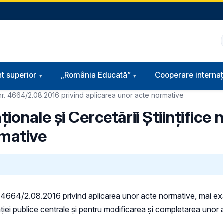
t superior
„România Educată”
Cooperare internaț
ce nr. 4664/2.08.2016 privind aplicarea unor acte normative
ţionale şi Cercetării Ştiinţifice
rmative
e nr. 4664/2.08.2016 privind aplicarea unor acte normative, mai 
traţiei publice centrale şi pentru modificarea şi completarea unor