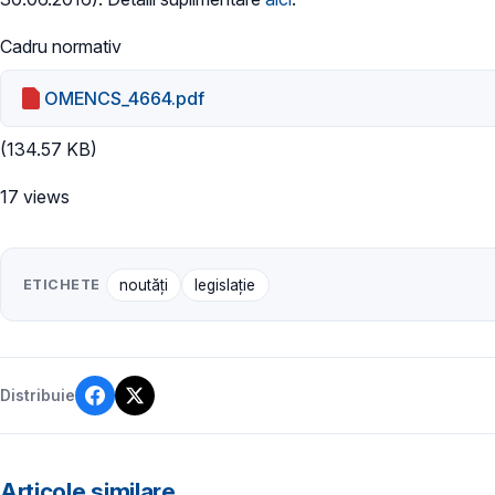
Cadru normativ
OMENCS_4664.pdf
(134.57 KB)
17 views
ETICHETE
noutăți
legislație
Distribuie
Articole similare