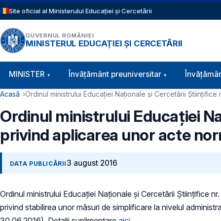
Sari la conținutul principal
Site oficial al Ministerului Educației și Cercetării
GUVERNUL ROMÂNIEI
MINISTERUL EDUCAȚIEI ȘI CERCETĂRII
Navigație principală
MINISTER
Învăţământ preuniversitar
Învățămân
Cale de navigare
Acasă
Ordinul ministrului Educaţiei Naţionale şi Cercetării Ştiinţifi
Ordinul ministrului Educaţiei Na
privind aplicarea unor acte no
3 august 2016
DATA PUBLICĂRII
Ordinul ministrului Educaţiei Naţionale şi Cercetării Ştiinţific
privind stabilirea unor măsuri de simplificare la nivelul adminis
30.06.2016). Detalii suplimentare
aici
.