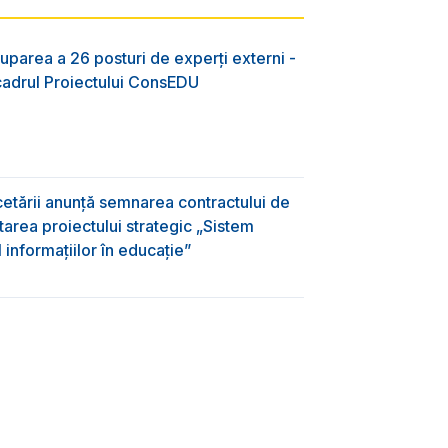
uparea a 26 posturi de experți externi -
 cadrul Proiectului ConsEDU
rcetării anunță semnarea contractului de
area proiectului strategic „Sistem
informațiilor în educație”