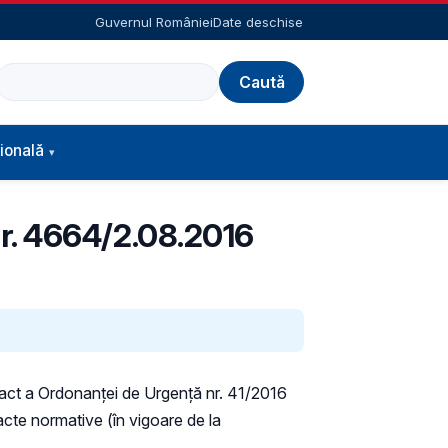
Guvernul României
Date deschise
Caută
ională
 nr. 4664/2.08.2016
exact a Ordonanţei de Urgenţă nr. 41/2016
 acte normative (în vigoare de la