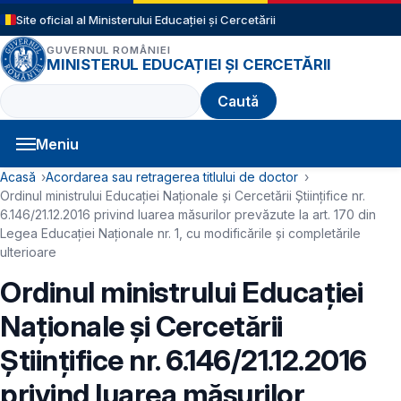
Sari la conținutul principal
Site oficial al Ministerului Educației și Cercetării
GUVERNUL ROMÂNIEI
MINISTERUL EDUCAȚIEI ȘI CERCETĂRII
Caută
Meniu
Navigație principală
Cale de navigare
Acasă
Acordarea sau retragerea titlului de doctor
Ordinul ministrului Educaţiei Naţionale şi Cercetării Ştiinţifice nr.
6.146/21.12.2016 privind luarea măsurilor prevăzute la art. 170 din
Legea Educaţiei Naţionale nr. 1, cu modificările şi completările
ulterioare
Ordinul ministrului Educaţiei
Naţionale şi Cercetării
Ştiinţifice nr. 6.146/21.12.2016
privind luarea măsurilor